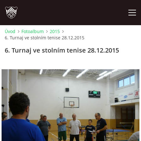
Úvod
Fotoalbum
2015
6. Turnaj ve stolním tenise 28.12.2015
ÚVOD
6. Turnaj ve stolním tenise 28.12.2015
PLÁNOVANÉ AKCE
PROBĚHLÉ AKCE
NOVINKY
FOTOALBUM
VIDEA