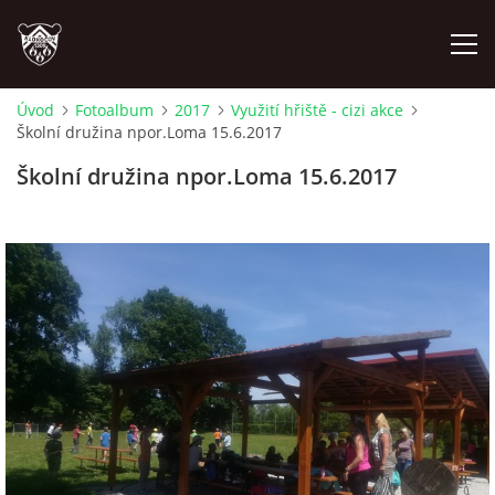
Úvod
Fotoalbum
2017
Využití hřiště - cizi akce
Školní družina npor.Loma 15.6.2017
ÚVOD
Školní družina npor.Loma 15.6.2017
PLÁNOVANÉ AKCE
PROBĚHLÉ AKCE
NOVINKY
FOTOALBUM
VIDEA