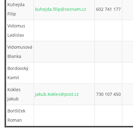
Kuhejda
kuhejda.filip@seznam.cz
602 741 177
Filip
Vidomus
Ladislav
Vidomusová
Blanka
Bordovský
Kamil
Kokles
Jakub.kokles@post.cz
730 107 450
Jakub
Bortlíček
Roman