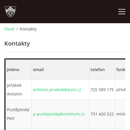
Úvod
Kontakty
ÚVOD
Kontakty
PLÁNOVANÉ AKCE
Jméno
email
telefon
funkce
PROBĚHLÉ AKCE
Jeřábek
NOVINKY
antonin.jerabek@post.cz
725 589 175
předs
Antonín
FOTOALBUM
Pustějovský
p.pustejovsky@centrum.cz
731 420 522
místop
Petr
VIDEA