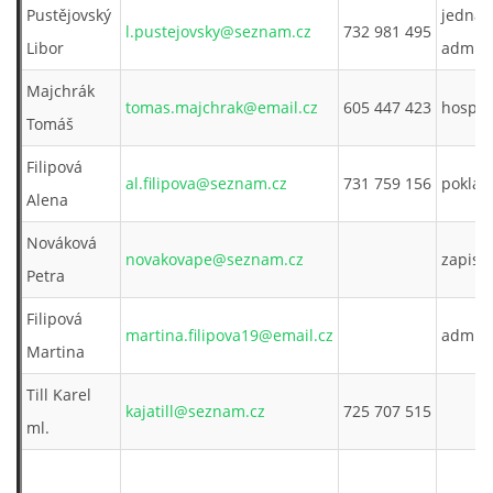
Pustějovský
jednate
l.pustejovsky@seznam.cz
732 981 495
INTERNÍ SEKCE
Libor
admin
Majchrák
tomas.majchrak@email.cz
605 447 423
hospo
KONTAKTY
Tomáš
Filipová
al.filipova@seznam.cz
731 759 156
poklad
Alena
Nováková
novakovape@seznam.cz
zapiso
Petra
Filipová
martina.filipova19@email.cz
admin
Martina
© 2026 eStránky.cz
Till Karel
kajatill@seznam.cz
725 707 515
ml.