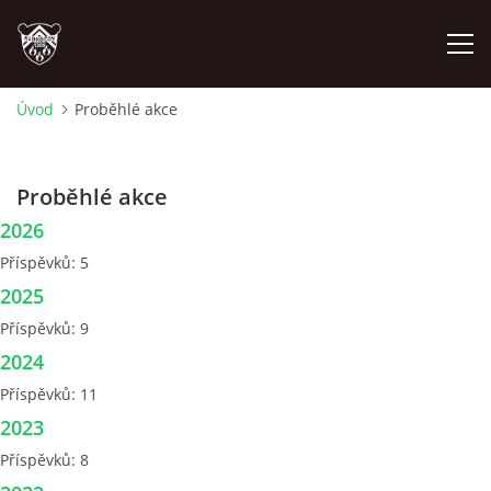
Úvod
Proběhlé akce
ÚVOD
Proběhlé akce
PLÁNOVANÉ AKCE
2026
Příspěvků:
5
PROBĚHLÉ AKCE
2025
Příspěvků:
9
NOVINKY
2024
Příspěvků:
11
FOTOALBUM
2023
Příspěvků:
8
VIDEA