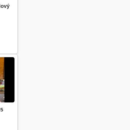
lový
25