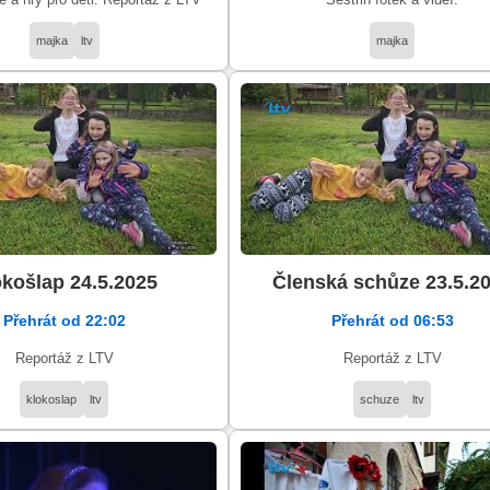
 a hry pro děti. Reportáž z LTV
Sestřih fotek a videí.
majka
ltv
majka
košlap 24.5.2025
Členská schůze 23.5.2
Přehrát od 22:02
Přehrát od 06:53
Reportáž z LTV
Reportáž z LTV
klokoslap
ltv
schuze
ltv