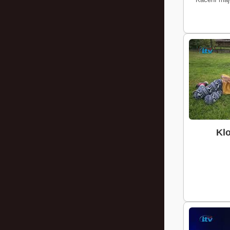
Kácení máje
Klo