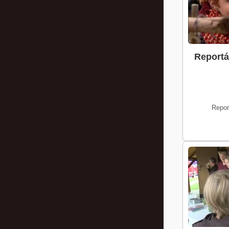
Reportáž
Repor