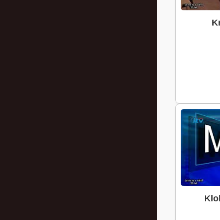
K
Klo