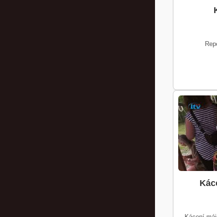
Rep
Káce