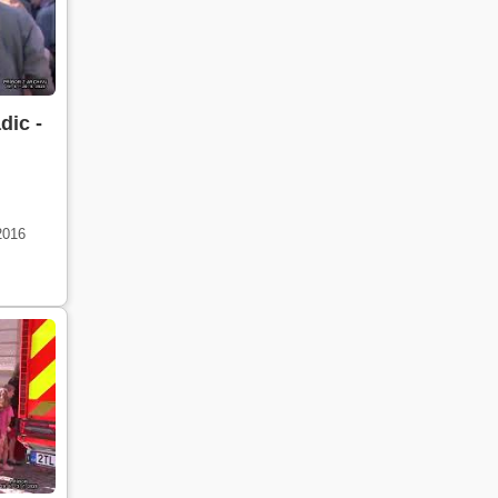
dic -
2016