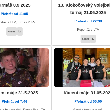
Krmáš 8.9.2025
13. Klokočovský volejba
turnaj 21.06.2025
Přehrát od 11:05
Přehrát od 22:38
ortáž z LTV, Krmáš 2025
Reportáž z LTV
krmas
ltv
turnaj
ltv
ní máje 31.5.2025
Kácení máje 31.05.20
Přehrát od 7:46
Přehrát od 00:00