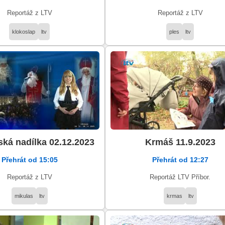
Reportáž z LTV
Reportáž z LTV
klokoslap
ltv
ples
ltv
ská nadílka 02.12.2023
Krmáš 11.9.2023
Přehrát od 15:05
Přehrát od 12:27
Reportáž z LTV
Reportáž LTV Příbor.
mikulas
ltv
krmas
ltv