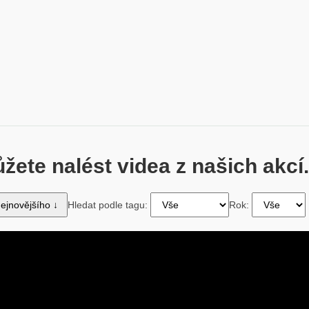
žete nalést videa z našich akcí.
ejnovějšího ↓
Hledat podle tagu:
Rok: