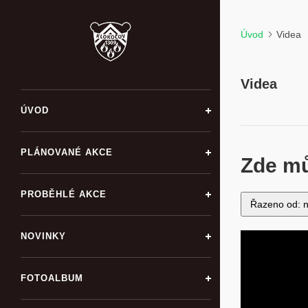
Úvod
Videa
Videa
ÚVOD
PLÁNOVANÉ AKCE
Zde mů
PROBĚHLÉ AKCE
Řazeno od: n
NOVINKY
FOTOALBUM