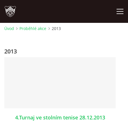
Úvod
Proběhlé akce
2013
ÚVOD
2013
PLÁNOVANÉ AKCE
PROBĚHLÉ AKCE
NOVINKY
FOTOALBUM
4.Turnaj ve stolním tenise 28.12.2013
VIDEA