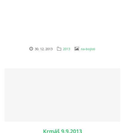
INTERNÍ SEKCE
KONTAKTY
30. 12. 2013
2013
na-bojisti
© 2026 eStránky.cz
Krmáš 9.9.2013