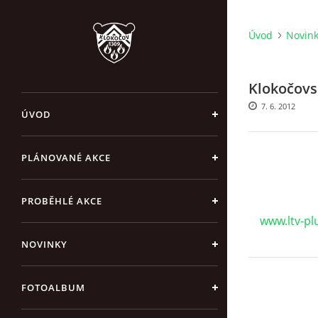
Úvod
Novin
Klokočovs
7. 6. 2012
ÚVOD
PLÁNOVANÉ AKCE
PROBĚHLÉ AKCE
www.ltv-pl
NOVINKY
FOTOALBUM