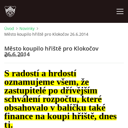
Úvod
Novinky
Město koupilo hřiště pro Klokočov 26.6.2014
ÚVOD
Město koupilo hřiště pro Klokočov
PLÁNOVANÉ AKCE
26.6.2014
26. 6. 2014
PROBĚHLÉ AKCE
S radostí a hrdostí
oznamujeme všem, že
NOVINKY
zastupitelé po dřívějším
schválení rozpočtu, které
FOTOALBUM
obsahovalo v balíčku také
finance na koupi hřiště, dnes
VIDEA
tj.