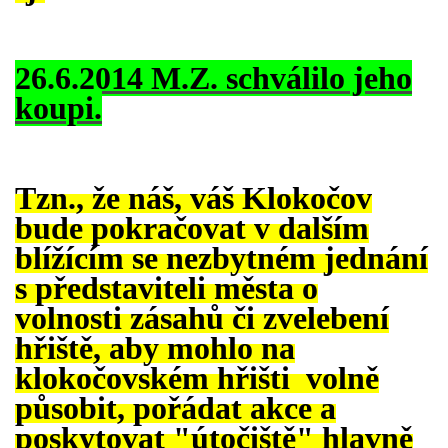
INTERNÍ SEKCE
26.6.2014 M.Z. schválilo jeho
koupi.
KONTAKTY
Tzn., že náš, váš Klokočov
bude pokračovat v dalším
blížícím se nezbytném jednání
s představiteli města o
volnosti zásahů či zvelebení
hřiště, aby mohlo na
© 2026 eStránky.cz
klokočovském hřišti volně
působit, pořádat akce a
poskytovat "útočiště" hlavně