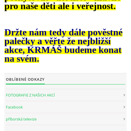
pro naše děti ale i veřejnost.
Držte nám tedy dále pověstné
palečky a věřte že nejbližší
akce, KRMÁŠ budeme konat
na svém.
OBLÍBENÉ ODKAZY
FOTOGRAFIE Z NAŠICH AKCÍ
Facebook
příborská televize