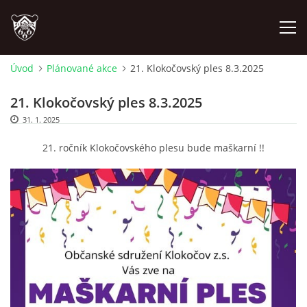
Úvod
Plánované akce
21. Klokočovský ples 8.3.2025
ÚVOD
21. Klokočovský ples 8.3.2025
31. 1. 2025
PLÁNOVANÉ AKCE
21. ročník Klokočovského plesu bude maškarní !!
PROBĚHLÉ AKCE
NOVINKY
FOTOALBUM
VIDEA