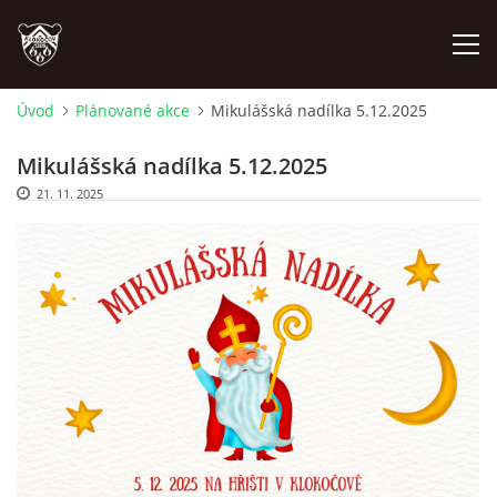
Úvod
Plánované akce
Mikulášská nadílka 5.12.2025
ÚVOD
Mikulášská nadílka 5.12.2025
21. 11. 2025
PLÁNOVANÉ AKCE
PROBĚHLÉ AKCE
NOVINKY
FOTOALBUM
VIDEA