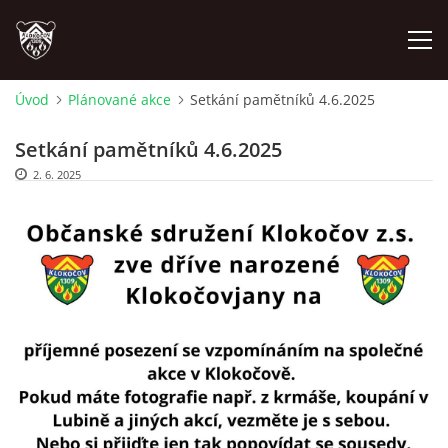
Úvod
Plánované akce
Setkání pamětníků 4.6.2025
ÚVOD
Setkání pamětníků 4.6.2025
2. 6. 2025
PLÁNOVANÉ AKCE
PROBĚHLÉ AKCE
NOVINKY
FOTOALBUM
VIDEA