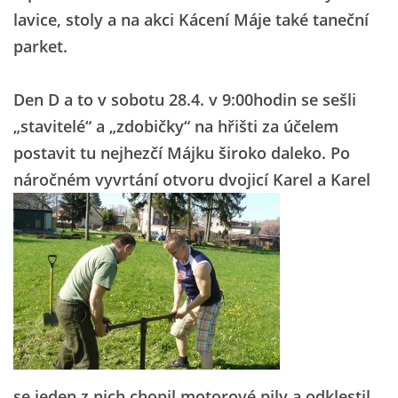
lavice, stoly a na akci Kácení Máje také taneční
parket.
Den D a to v sobotu 28.4. v 9:00hodin se sešli
„stavitelé“ a „zdobičky“ na hřišti za účelem
postavit tu nejhezčí Májku široko daleko. Po
náročném vyvrtání otvoru dvojicí Karel a Karel
se jeden z nich chopil motorové pily a odklestil