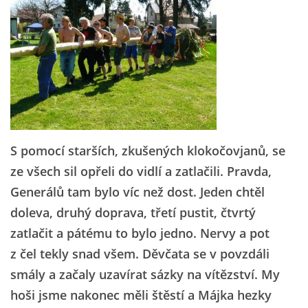
S pomocí starších, zkušených klokočovjanů, se
ze všech sil opřeli do vidlí a zatlačili. Pravda,
Generálů tam bylo víc než dost. Jeden chtěl
doleva, druhý doprava, třetí pustit, čtvrtý
zatlačit a pátému to bylo jedno. Nervy a pot
z čel tekly snad všem. Děvčata se v povzdáli
smály a začaly uzavírat sázky na vítězství. My
hoši jsme nakonec měli štěstí a Májka hezky