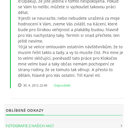
8:Opakuji, že jste jediná v tomto nespokojená. Pokud
se Vám to nelíbí, můžete si vyzkoušet takovou práci
dělat.
9:Jestli se neurazíte, nebo nebudete uražená za moje
hodnocení k Vám, zveme Vás zvlášť, na Kácení, které
bude pro širokou veřejnost a plakátky budou, hlavně
pro Vás nachystány taky. Termín si snad přečtete, ten
ještě nevíme.
10:Já se velice omlouvám ostatním návštěvníkům, že to
musím řešit takto a tady, a vy to musíte číst. Pro mne je
to velmi skličující, poněvadž tato práce pro Klokočov
mne velmi baví a taky občas nemám pochopení ze
strany rodiny, že se tomuto tak věnuji. A přesto to
dělám, hlavně pro Vás ostatní. Till Karel ml.
30. 4. 2012 22:49
Odpovědět
OBLÍBENÉ ODKAZY
FOTOGRAFIE Z NAŠICH AKCÍ