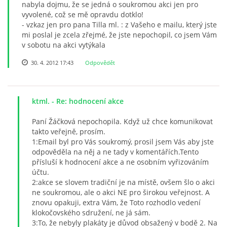
nabyla dojmu, že se jedná o soukromou akci jen pro
vyvolené, což se mě opravdu dotklo!
- vzkaz jen pro pana Tilla ml. : z Vašeho e mailu, který jste
mi poslal je zcela zřejmé, že jste nepochopil, co jsem Vám
v sobotu na akci vytýkala
30. 4. 2012 17:43
Odpovědět
ktml.
- Re: hodnocení akce
Paní Žáčková nepochopila. Když už chce komunikovat
takto veřejně, prosím.
1:Email byl pro Vás soukromý, prosil jsem Vás aby jste
odpověděla na něj a ne tady v komentářích.Tento
přísluší k hodnocení akce a ne osobním vyřizováním
účtu.
2:akce se slovem tradiční je na místě, ovšem šlo o akci
ne soukromou, ale o akci NE pro širokou veřejnost. A
znovu opakuji, extra Vám, že Toto rozhodlo vedení
klokočovského sdružení, ne já sám.
3:To, že nebyly plakáty je důvod obsažený v bodě 2. Na