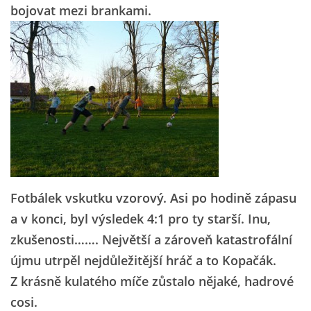
bojovat mezi brankami.
Fotbálek vskutku vzorový. Asi po hodině zápasu
a v konci, byl výsledek 4:1 pro ty starší. Inu,
zkušenosti……. Největší a zároveň katastrofální
újmu utrpěl nejdůležitější hráč a to Kopačák.
Z krásně kulatého míče zůstalo nějaké, hadrové
cosi.