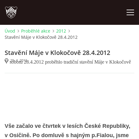
Úvod
Proběhlé akce
2012
Stavění Máje v Klokočově 28.4.2012
ÚVOD
Stavění Máje v Klokočově 28.4.2012
PLÁNOVANÉ AKCE
29. 4. 2012
V sobotu 28.4.2012 proběhlo tradiční stavění Máje v Klokočově
PROBĚHLÉ AKCE
NOVINKY
FOTOALBUM
Vše začalo ve čtvrtek v lesích České Republiky,
VIDEA
v Osičině. Po domluvě s hajným p.Fialou, jsme