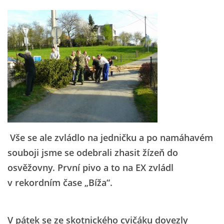
Vše se ale zvládlo na jedničku a po namáhavém
souboji jsme se odebrali zhasit žízeň do
osvěžovny. První pivo a to na EX zvládl
v rekordním čase „Bíža“.
V pátek se ze skotnického cvičáku dovezly