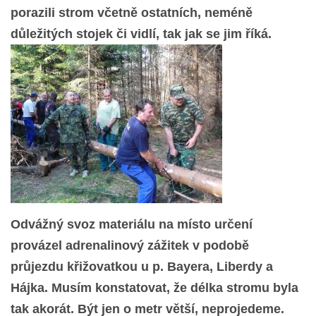
porazili strom včetně ostatních, neméně
INTERNÍ SEKCE
důležitých stojek či vidlí, tak jak se jim říká.
KONTAKTY
Odvážný svoz materiálu na místo určení
provázel adrenalinový zážitek v podobě
© 2026 eStránky.cz
průjezdu křižovatkou u p. Bayera, Liberdy a
Hájka. Musím konstatovat, že délka stromu byla
tak akorát. Být jen o metr větší, neprojedeme.