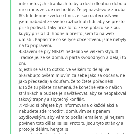
internetových stránkách to bylo dosti dlouhou dobu a
mrzí mne, že zde nechodíte. Že jej navštěvuje zhruba
80. lidí denně svědčí o tom, že jsou užitečné.Navíc
jsem nabádal ze svého rozhodnutí lidi, aby se přesto
přišli podívat. Taky hrozilo to, že se potážu se zlou,
kdyby přišlo lidí hodně a přesto jsem to na web
umístil. Kapacitně co se týče občerstvení, jsme nebyly
na to připravení.
4:Stavění se prý NIKDY nedělalo ve velkém stylu!!!
Tradice je, že se domluví parta svobodných a dělají to
oni.
5:Jestli se Vás to dotklo, ve velkém to dělají ve
Skarabu(to ovšem mluvím za sebe jako za občana, ne
jako předseda) a doufám, že to čtete pořádně!!!
6:To že tu píšete znamená, že konečně víte o našich
stránkách a budete je navštěvovat, aby se neopakoval
takový trapný a zbytečný konflikt.
7:Pokud si přejete být informovaná o každé akci a
nebudete zde "chodit", domluvím se s panem
Szydlowským, aby Vám to posílal emailem. Já nejsem
povinen toto dělat!!!!!!!!!!! Proto tu jsou tyto stránky a
proto je dělám, hergot!!!!