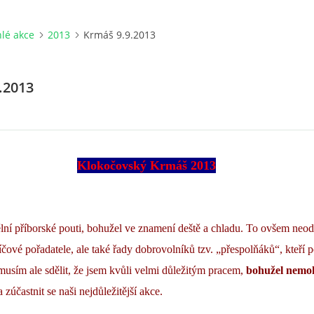
lé akce
2013
Krmáš 9.9.2013
.2013
Klokočovský Krmáš 2013
lní příborské pouti, bohužel ve znamení deště a chladu. To ovšem neod
íčové pořadatele, ale také řady dobrovolníků tzv. „přespolňáků“, kteří 
usím ale sdělit, že jsem kvůli velmi důležitým pracem,
bohužel nemoh
 zúčastnit se naši nejdůležitější akce.