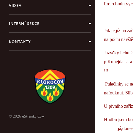
Proto budu vyc
VIDEA
INTERNÍ SEKCE
Jak je již na z
na počtu návště
KONTAKTY
Jazýčky i chuť
p.Kuhejda st. a
!!!.
Palačinky se n
nafouknut. Slib
U pivního zaříze
© 2026 eStránky.cz
Hudbu jsem boh
já,
dones