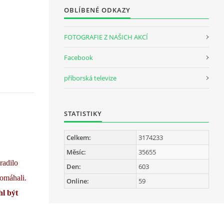
OBLÍBENÉ ODKAZY
FOTOGRAFIE Z NAŠICH AKCÍ
Facebook
příborská televize
STATISTIKY
Celkem:
3174233
Měsíc:
35655
radilo
Den:
603
pomáhali.
Online:
59
l být