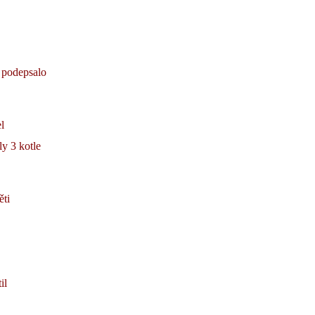
ě podepsalo
l
ly 3 kotle
ěti
il