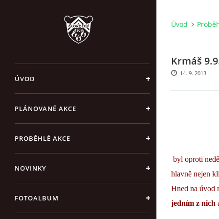
Úvod
Proběh
Krmáš 9.9
14. 9. 2013
ÚVOD
PLÁNOVANÉ AKCE
PROBĚHLÉ AKCE
byl oproti nedě
NOVINKY
hlavně nejen kl
Hned na úvod m
FOTOALBUM
jedním z nich
a