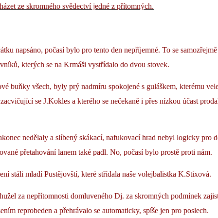
házet ze skromného svědectví jedné z přítomných.
ačátku napsáno, počasí bylo pro tento den nepříjemné. To se samozřejm
vníků, kterých se na Krmáši vystřídalo do dvou stovek.
ové buňky všech, byly prý nadmíru spokojené s guláškem, kterému vele
 zacvičující se J.Kokles a kterého se nečekaně i přes nízkou účast proda
akonec nedělaly a slíbený skákací, nafukovací hrad
nebyl
logicky pro d
ované přetahování lanem také padl. No, počasí bylo prostě proti nám.
ní stáli mladí Pustějovští, které střídala naše volejbalistka K.Stixová.
užel za nepřítomnosti domluveného Dj. za skromných
podmínek zajist
ením reprobeden a přehrávalo se automaticky, spíše jen pro poslech.