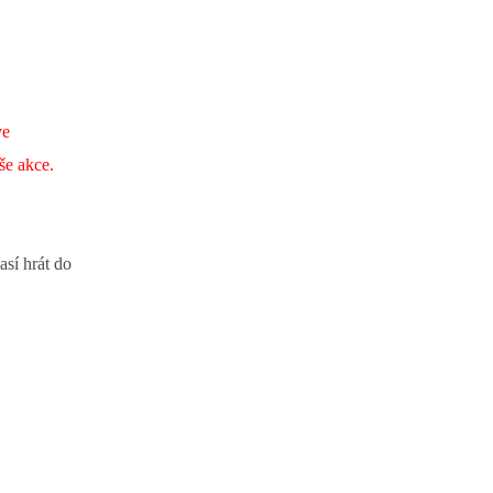
ve
še akce.
sí hrát do