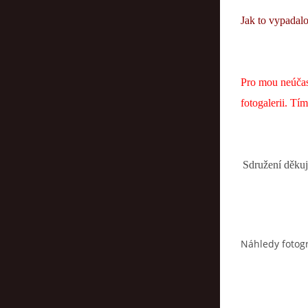
Jak to vypadalo
Pro mou neúčast
fotogalerii. Tí
Sdružení děkuj
Náhledy fotogr