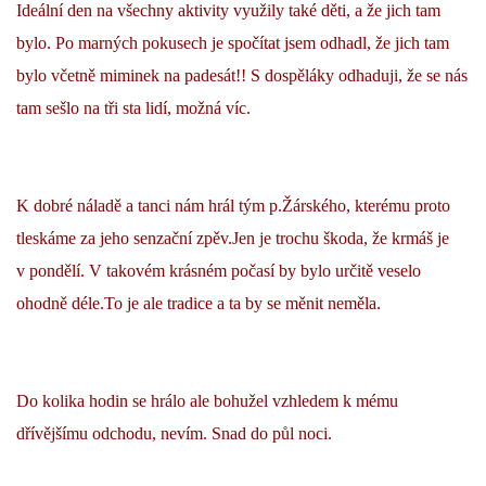
Ideální den na všechny aktivity využily také děti, a že jich tam
bylo. Po marných pokusech je spočítat jsem odhadl, že jich tam
bylo včetně miminek na padesát!! S dospěláky odhaduji, že se nás
tam sešlo na tři sta lidí, možná víc.
K dobré náladě a tanci nám hrál tým p.Žárského, kterému proto
tleskáme za jeho senzační zpěv.
Jen je trochu škoda, že krmáš je
v pondělí. V takovém krásném počasí by bylo určitě veselo
ohodně déle.To je ale tradice a ta by se měnit neměla.
Do kolika hodin se hrálo ale bohužel vzhledem k mému
dřívějšímu odchodu, nevím. Snad do půl noci.