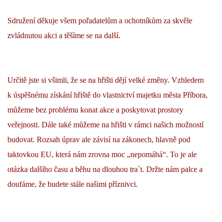
Sdružení děkuje všem pořadatelům a ochotníkům za skvěle
zvládnutou akci a těšíme se na další.
Určitě jste si všimli, že se na hřišti dějí velké změny. Vzhledem
k úspěšnému získání hřiště do vlastnictví majetku města Příbora,
můžeme bez problému konat akce a poskytovat prostory
veřejnosti. Dále také můžeme na hřišti v rámci našich možností
budovat. Rozsah úprav ale závisí na zákonech, hlavně pod
taktovkou EU, která nám zrovna moc „nepomáhá“. To je ale
otázka dalšího času a běhu na dlouhou tra´t. Držte nám palce a
doufáme, že budete stále našimi příznivci.