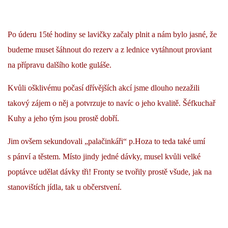
INTERNÍ SEKCE
Po úderu 15té hodiny se lavičky začaly plnit a nám bylo jasné, že
budeme muset šáhnout do rezerv a z lednice vytáhnout proviant
KONTAKTY
na přípravu dalšího kotle guláše.
Kvůli ošklivému počasí dřívějších akcí jsme dlouho nezažili
takový zájem o něj a potvrzuje to navíc o jeho kvalitě. Šéfkuchař
Kuhy a jeho tým jsou prostě dobří.
Jim ovšem sekundovali „palačinkáři“ p.Hoza to teda také umí
s pánví a těstem. Místo jindy jedné dávky, musel kvůli velké
poptávce udělat dávky tři! Fronty se tvořily prostě všude, jak na
© 2026 eStránky.cz
stanovištích jídla, tak u občerstvení.