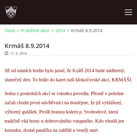
Úvod
Proběhlé akce
2014
Krmáš 8.9.2014
ÚVOD
Krmáš 8.9.2014
11. 9. 2014
PLÁNOVANÉ AKCE
Již od ranních hodin bylo jasné, že 8.září 2014 bude nádherný,
PROBĚHLÉ AKCE
slunečný den. To hrálo do karet naši klokočovské akci, KRMÁŠI.
NOVINKY
Jedna z posledních akcí se vskutku povedla. Přesně v poledne
začali chodit první návštěvníci na doufejme, že již vyhlášený,
FOTOALBUM
výborný gulášek. Prošli branou kolem p. Svobodové, která
tradičně vítá hosty u dobrovolného vstupného. Kdo vhodil jen
VIDEA
korunku, dostal panáčka na zahřátí a veselý start.