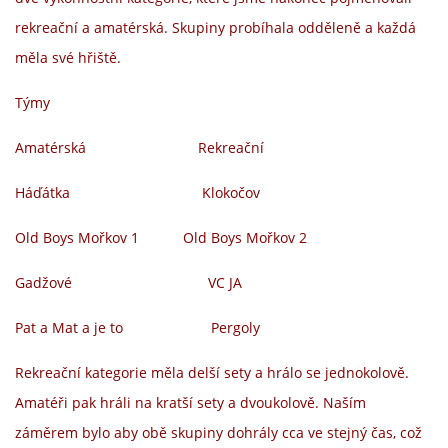
rekreační a amatérská. Skupiny probíhala odděleně a každá
INTERNÍ SEKCE
měla své hřiště.
KONTAKTY
Týmy
Amatérská Rekreační
Háďátka Klokočov
Old Boys Mořkov 1 Old Boys Mořkov 2
Gadžové VC JA
Pat a Mat a je to Pergoly
© 2026 eStránky.cz
Rekreační kategorie měla delší sety a hrálo se jednokolově.
Amatéři pak hráli na kratší sety a dvoukolově. Naším
záměrem bylo aby obě skupiny dohrály cca ve stejný čas, což