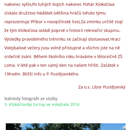
nakonec vyšlo,
Po tuhých bojích nakonec Pohár Klokočova
získalo družstvo Háďátek (většina hráčů tohoto týmu
reprezentuje Příbor v novojičínské lize).
Za zmínku určitě stojí
že tým Klokočova ovládl poprvé v historii rekreační skupinu.
Výsledky pravidelného tréninku se začínají dostavovat.
Hrací
Volejbalové večery jsou volně přístupné a všichni jste na ně
srdečně zváni. Během školního roku hráváme v tělocvičně ZŠ
Loma. V létě pak v ten samý den na našem hřišti. Začátek v
19hodin. Bližší info u P. Pustějovského.
Za o.s. Libor Pustějovský
Náhledy fotografií ze složky
5. Klokočovský turnaj ve volejbale 2016