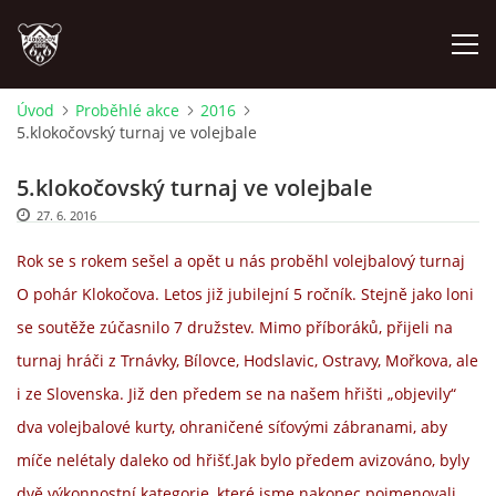
Úvod
Proběhlé akce
2016
5.klokočovský turnaj ve volejbale
ÚVOD
5.klokočovský turnaj ve volejbale
PLÁNOVANÉ AKCE
27. 6. 2016
Rok se s rokem sešel a opět u nás proběhl volejbalový turnaj
PROBĚHLÉ AKCE
O pohár Klokočova. Letos již jubilejní 5 ročník. Stejně jako loni
se soutěže zúčasnilo 7 družstev. Mimo příboráků, přijeli na
NOVINKY
turnaj hráči z Trnávky, Bílovce, Hodslavic, Ostravy, Mořkova, ale
i ze Slovenska.
Již den předem se na našem hřišti „objevily“
FOTOALBUM
dva volejbalové kurty, ohraničené síťovými zábranami, aby
míče nelétaly daleko od hřišť.
Jak bylo předem avizováno, byly
VIDEA
dvě výkonnostní kategorie, které jsme nakonec pojmenovali