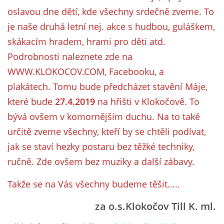
oslavou dne dětí, kde všechny srdečně zveme. To
je naše druhá letní nej. akce s hudbou, guláškem,
skákacím hradem, hrami pro děti atd.
Podrobnosti naleznete zde na
WWW.KLOKOCOV.COM, Facebooku, a
plakátech. Tomu bude předcházet stavění Máje,
které bude
27.4.2019
na hřišti v Klokočově. To
bývá ovšem v komornějším duchu. Na to také
určitě zveme všechny, kteří by se chtěli podívat,
jak se staví hezky postaru bez těžké techniky,
ručně. Zde ovšem bez muziky a další zábavy.
Takže se na Vás všechny budeme těšit.....
za o.s.Klokočov Till K. ml.