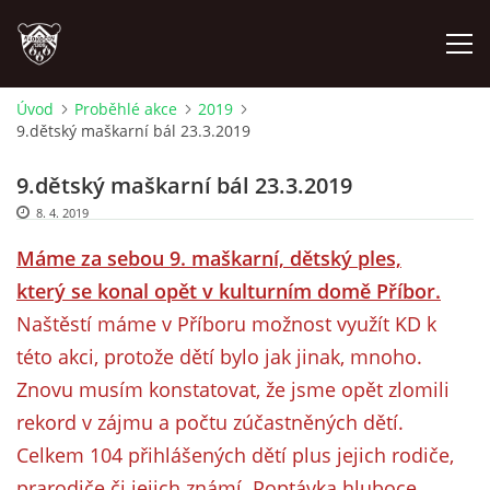
Úvod
Proběhlé akce
2019
9.dětský maškarní bál 23.3.2019
ÚVOD
9.dětský maškarní bál 23.3.2019
PLÁNOVANÉ AKCE
8. 4. 2019
Máme za sebou 9. maškarní, dětský ples,
PROBĚHLÉ AKCE
který se konal opět v kulturním domě Příbor.
Naštěstí máme v Příboru možnost využít KD k
NOVINKY
této akci, protože dětí bylo jak jinak, mnoho.
Znovu musím konstatovat, že jsme opět zlomili
FOTOALBUM
rekord v zájmu a počtu zúčastněných dětí.
Celkem 104 přihlášených dětí plus jejich rodiče,
VIDEA
prarodiče či jejich známí. Poptávka hluboce