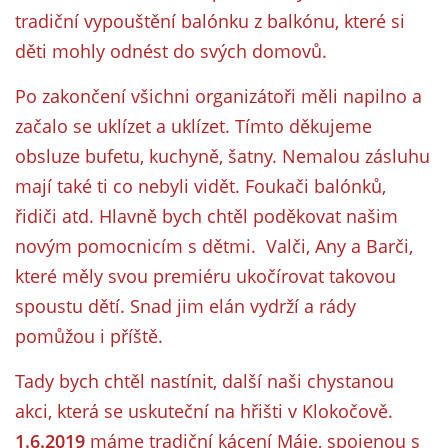
tradiční vypouštění balónku z balkónu, které si
děti mohly odnést do svých domovů.
Po zakončení všichni organizátoři měli napilno a
začalo se uklízet a uklízet. Tímto děkujeme
obsluze bufetu, kuchyně, šatny. Nemalou zásluhu
mají také ti co nebyli vidět. Foukači balónků,
řidiči atd. Hlavně bych chtěl poděkovat našim
novým pomocnicím s dětmi. Valči, Any a Barči,
které měly svou premiéru ukočírovat takovou
spoustu dětí. Snad jim elán vydrží a rády
pomůžou i příště.
Tady bych chtěl nastínit, další naši chystanou
akci, která se uskuteční na hřišti v Klokočově.
1.6.2019
máme tradiční kácení Máje, spojenou s