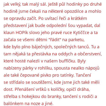
jak velký, tak malý sál. Ještě půl hodinky po druhé
hodině jsme čekali na některé opozdilce a mohlo
se opravdu začít. Po uvítací řeči a krátkém
představení jak bude odpolední šou vypadat, dal
klaun HOPík slovo jeho pravé ruce Kytiččce a ta
začala se všemi dětmi "řádit" na parketu,
kde bylo plno báječných, společných tanců. Tu a
tam nějaká ta přestávka na oddych a občerstvení,
které hosté nalezli v našem buffíčku. Byly
nabízeny párky v rohlíku, spousta nealko nápojů
ale také čepované pivko pro tatínky. Tančení
se střídalo se soutěžemi, kde jsme jich také měli
dost. Přenášení vršků s kolíčky, opičí dráha,
střelba s hokejkou do branky, tančení s rodiči a
balónkem na noze a jiné.