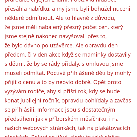
přesáhla nabídku, a my jsme byli bohužel nuceni
INTERNÍ SEKCE
některé odmítnout. Ale to hlavně z důvodu,
že jsme měli nabalený přesný počet cen, který
KONTAKTY
jsme stejně nakonec navyšovali přes to,
že bylo dávno po uzávěrce. Ale opravdu den
předem, či v den akce když se maminky dostavily
s dětmi, že by se rády přidaly, s omluvou jsme
museli odmítat. Poctivě přihlášené děti by mohly
přijít o cenu a to by nebylo dobré. Opět proto
vyzývám rodiče, aby si příští rok, kdy se bude
konat jubilejní ročník, opravdu pohlídaly a zavčas
© 2026 eStránky.cz
se přihlásili. Informace jsou s dostatečným
předstihem jak v příborském měsíčníku, i na
našich webových stránkách, tak na plakátovacích