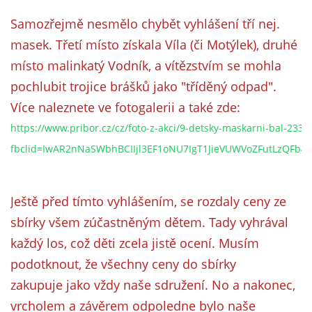
Samozřejmě nesmělo chybět vyhlášení tří nej.
masek. Třetí místo získala Víla (či Motýlek), druhé
místo malinkatý Vodník, a vítězstvím se mohla
pochlubit trojice brášků jako "tříděný odpad".
Více naleznete ve fotogalerii a také zde:
https://www.pribor.cz/cz/foto-z-akci/9-detsky-maskarni-bal-2332
fbclid=IwAR2nNaSWbhBCIIjl3EF1oNU7IgT1JieVUWVoZFutLzQFb
Ještě před tímto vyhlášením, se rozdaly ceny ze
sbírky všem zúčastněným dětem. Tady vyhrával
každý los, což děti zcela jistě ocení. Musím
podotknout, že všechny ceny do sbírky
zakupuje jako vždy naše sdružení. No a nakonec,
vrcholem a závěrem odpoledne bylo naše