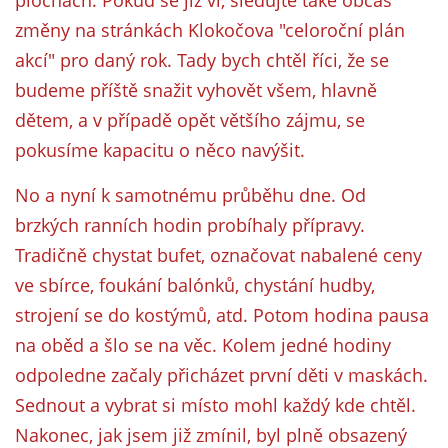
plochách. Pokud se již ví, sledujte také občas
změny na stránkách Klokočova "celoroční plán
akcí" pro daný rok. Tady bych chtěl říci, že se
budeme příště snažit vyhovět všem, hlavně
dětem, a v případě opět většího zájmu, se
pokusíme kapacitu o něco navýšit.
No a nyní k samotnému průběhu dne. Od
brzkých ranních hodin probíhaly přípravy.
Tradičně chystat bufet, označovat nabalené ceny
ve sbírce, foukání balónků, chystání hudby,
strojení se do kostýmů, atd. Potom hodina pausa
na oběd a šlo se na věc. Kolem jedné hodiny
odpoledne začaly přicházet první děti v maskách.
Sednout a vybrat si místo mohl každý kde chtěl.
Nakonec, jak jsem již zmínil, byl plně obsazený