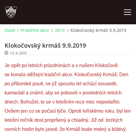
Úvod
Proběhlé akce
2019
Klokočovský krmáš 9.9.2019
ÚVOD
Klokočovský krmáš 9.9.2019
13. 9. 2019
PLÁNOVANÉ AKCE
Je opět po letních prázdninách a v našem Klokočově
PROBĚHLÉ AKCE
se konala stěžejní tradiční akce. Klokočovský Krmáš. Den
po příborské pouti, se již spoustu let schází sousedé,
NOVINKY
kamarádí a známí, aby se pobavili v posledních letních
dnech. Bohužel, to se v letošním roce moc nepodařilo.
FOTOALBUM
Ovšem jen co se počasí týče. Oproti loňskému roku, byl ten
letošní ročník dost propršený a chladný. Již od brzkých
VIDEA
ranních hodin bylo jasné, že Krmáš bude mokrý a blátivý.