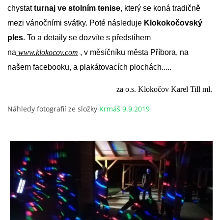
chystat
turnaj ve stolním tenise
, který se koná tradičně
mezi vánočními svátky. Poté následuje
Klokokočovský
ples
. To a detaily se dozvíte s předstihem
na
www.klokocov.com
, v měsíčníku města Příbora, na
našem facebooku, a plakátovacích plochách.....
za o.s. Klokočov Karel Till ml.
Náhledy fotografií ze složky
Krmáš 9.9.2019