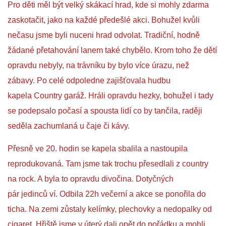
Pro děti měl být velký skákací hrad, kde si mohly zdarma
zaskotačit, jako na každé předešlé akci. Bohužel kvůli
nečasu jsme byli nuceni hrad odvolat. Tradiční, hodně
žádané přetahování lanem také chybělo. Krom toho že dětí
opravdu nebyly, na trávníku by bylo více úrazu, než
zábavy. Po celé odpoledne zajišťovala hudbu
kapela Country garáž. Hráli opravdu hezky, bohužel i tady
se podepsalo počasí a spousta lidí co by tančila, raději
seděla zachumlaná u čaje či kávy.
Přesně ve 20. hodin se kapela sbalila a nastoupila
reprodukovaná. Tam jsme tak trochu přesedlali z country
na rock. A byla to opravdu divočina. Dotyčných
pár jedinců ví. Odbila 22h večerní a akce se ponořila do
ticha. Na zemi zůstaly kelímky, plechovky a nedopalky od
cigaret. Hřiště jsme v úterý dali opět do pořádku a mohli