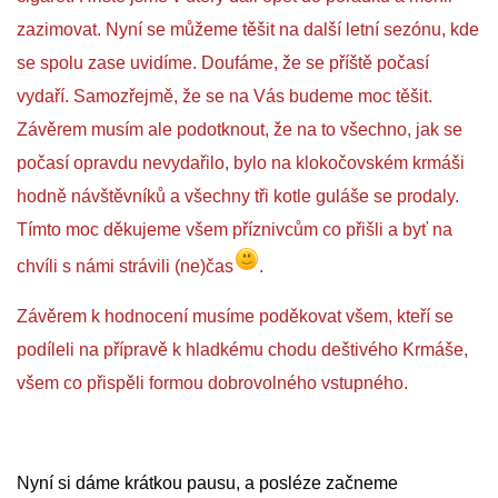
zazimovat. Nyní se můžeme těšit na další letní sezónu, kde
se spolu zase uvidíme. Doufáme, že se příště počasí
vydaří. Samozřejmě, že se na Vás budeme moc těšit.
Závěrem musím ale podotknout, že na to všechno, jak se
počasí opravdu nevydařilo, bylo na klokočovském krmáši
hodně návštěvníků a všechny tři kotle guláše se prodaly.
Tímto moc děkujeme všem příznivcům co přišli a byť na
chvíli s námi strávili (ne)čas
.
Závěrem k hodnocení musíme poděkovat všem, kteří se
podíleli na přípravě k hladkému chodu deštivého Krmáše,
všem co přispěli formou dobrovolného vstupného.
Nyní si dáme krátkou pausu, a posléze začneme