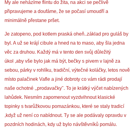
My ale neházíme flintu do žita, na akci se pečlivě
připravujeme a doufáme, že se počasí umoudří a
INTERNÍ SEKCE
minimálně přestane pršet.
KONTAKTY
Je zatopeno, pod kotlem praská oheň..základ pro guláš by
byl. A už se krájí cibule a hned na to maso, aby šla jedna
věc za druhou. Každý má v tento den svůj důležitý
úkol ,aby vše bylo jak má být, bečky s pivem v lajně za
sebou, párky v rohlíku, tradiční, výtečné koláčky, letos nově
místo palačinek Vafle a jiné dobroty co vám rádi prodají
naše ochotné ,,prodavačky". To je krátký výčet nabízených
lahůdek. Nesmím zapomenout vyzdvihnout klasické
© 2026 eStránky.cz
topinky s tvarůžkovou pomazánkou, které se staly tradicí
,když už není co nabídnout. Ty se ale podávaly opravdu v
pozdních hodinách, kdy už bylo návštěvníků pomálu.