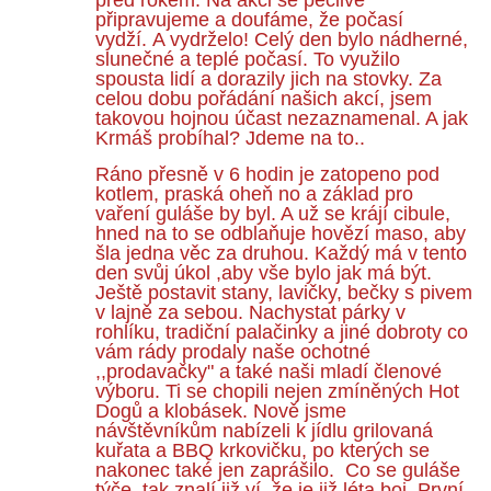
připravujeme a doufáme, že počasí
vydží. A vydrželo! Celý den bylo nádherné,
slunečné a teplé počasí. To využilo
spousta lidí a dorazily jich na stovky. Za
celou dobu pořádání našich akcí, jsem
takovou hojnou účast nezaznamenal. A jak
Krmáš probíhal? Jdeme na to..
Ráno přesně v 6 hodin je zatopeno pod
kotlem, praská oheň no a základ pro
vaření guláše by byl. A už se krájí cibule,
hned na to se odblaňuje hovězí maso, aby
šla jedna věc za druhou. Každý má v tento
den svůj úkol ,aby vše bylo jak má být.
Ještě postavit stany, lavičky, bečky s pivem
v lajně za sebou. Nachystat párky v
rohlíku, tradiční palačinky a jiné dobroty co
vám rády prodaly naše ochotné
,,prodavačky" a také naši mladí členové
výboru. Ti se chopili nejen zmíněných Hot
Dogů a klobásek. Nově jsme
návštěvníkům nabízeli k jídlu grilovaná
kuřata a BBQ krkovičku, po kterých se
nakonec také jen zaprášilo. Co se guláše
týče, tak znalí již ví, že je již léta boj. První