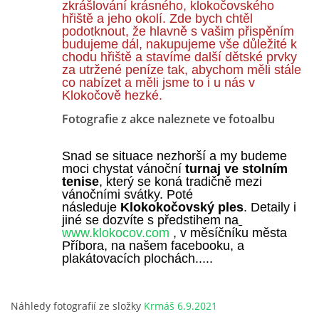
zkrášlování krásného, klokočovského
hřiště a jeho okolí. Zde bych chtěl
podotknout, že hlavně s vašim přispěním
budujeme dál, nakupujeme vše důležité k
chodu hřiště a stavíme další dětské prvky
za utržené peníze tak, abychom měli stále
co nabízet a měli jsme to i u nás v
Klokočově hezké.
Fotografie z akce naleznete ve fotoalbu
Snad se situace nezhorší a my budeme
moci chystat vánoční
turnaj ve stolním
tenise
, který se koná tradičně mezi
vánočními svátky. Poté
následuje
Klokokočovský ples
. Detaily i
jiné se dozvíte s předstihem na
www.klokocov.com
, v měsíčníku města
Příbora, na našem facebooku, a
plakátovacích plochách.....
Náhledy fotografií ze složky
Krmáš 6.9.2021