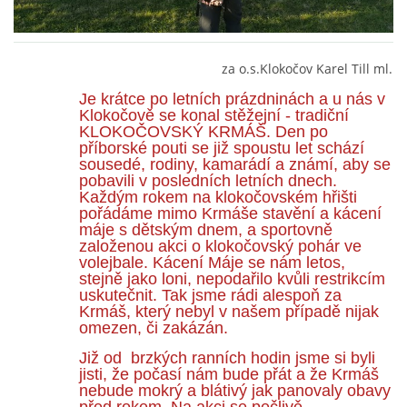
INTERNÍ SEKCE
za o.s.Klokočov Karel Till ml.
KONTAKTY
Je krátce po letních prázdninách a u nás v
Klokočově se konal stěžejní - tradiční
KLOKOČOVSKÝ KRMÁŠ. Den po
příborské pouti se již spoustu let schází
sousedé, rodiny, kamarádí a známí, aby se
pobavili v posledních letních dnech.
Každým rokem na klokočovském hřišti
pořádáme mimo Krmáše stavění a kácení
máje s dětským dnem, a sportovně
založenou akci o klokočovský pohár ve
volejbale. Kácení Máje se nám letos,
stejně jako loni, nepodařilo kvůli restrikcím
uskutečnit. Tak jsme rádi alespoň za
Krmáš, který nebyl v našem případě nijak
© 2026 eStránky.cz
omezen, či zakázán.
Již od brzkých ranních hodin jsme si byli
jisti, že počasí nám bude přát a že Krmáš
nebude mokrý a blátivý jak panovaly obavy
před rokem. Na akci se pečlivě