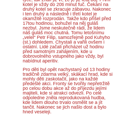
kotel je vždy do 20ti minut fuč. Čekání na
druhý kotel se zkracuje zábavou. Nakonec
i ten druhý a následně i třetí kotel je
okamžitě rozprodán. Takže kdo přišel před
17tou hodinou, bohužel na něj guláš
nezbyl. Jsme neskutečně rádi, že lidem
náš guláš moc chutná. Tomu letošnímu
„velel“ Petr Filip, samozřejmě pod Kuhyho
(st.) dohledem. Chystali a vařili ovšem i
ostatní. Lidé začali přicházet už hodinu
před samotným zahájením, kde u
dobrovolného vstupného jako vždy, byl
nabídnut aperitiv.
Pro děti byl opět nachystaný od 13 hodiny
tradičně zdarma velký, skákací hrad, kde si
mohly děti zaskotačit, jako na každé
předešlé akci. Fronty se tvořily nepřetržitě
po celou dobu akce až do příjezdu jejími
majiteli, kde si atrakci odvezli. Po celé
odpoledne zněla reprodukovaná hudba,
kde lidem dlouho trvalo osmělit se a jít
tančit. Nakonec se jich našlo dost a bylo
hned veseleji.