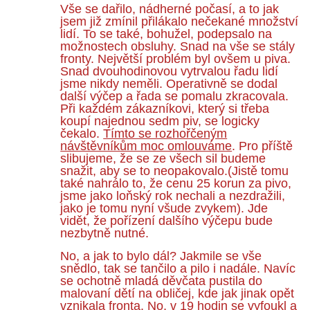
Vše se dařilo, nádherné počasí, a to jak
jsem již zmínil přilákalo nečekané množství
lidí. To se také, bohužel, podepsalo na
možnostech obsluhy. Snad na vše se stály
fronty. Největší problém byl ovšem u piva.
Snad dvouhodinovou vytrvalou řadu lidí
jsme nikdy neměli. Operativně se dodal
další výčep a řada se pomalu zkracovala.
Při každém zákazníkovi, který si třeba
koupí najednou sedm piv, se logicky
čekalo.
Tímto se rozhořčeným
návštěvníkům moc omlouváme
. Pro příště
slibujeme, že se ze všech sil budeme
snažit, aby se to neopakovalo.(Jistě tomu
také nahrálo to, že cenu 25 korun za pivo,
jsme jako loňský rok nechali a nezdražili,
jako je tomu nyní všude zvykem). Jde
vidět, že pořízení dalšího výčepu bude
nezbytně nutné.
No, a jak to bylo dál? Jakmile se vše
snědlo, tak se tančilo a pilo i nadále. Navíc
se ochotně mladá děvčata pustila do
malovaní dětí na obličej, kde jak jinak opět
vznikala fronta. No, v 19 hodin se vyfoukl a