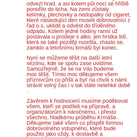
odvezl hrad, a asi kolem půl noci se hřiště
ponořilo do ticha. Na zemi zůstaly
kelímky, plechovky a nedopalky od cigaret,
které následující den museli dobrovolníci z
řad o.s. uklidit a odvést do tříděného
odpadu. Kolem jedné hodiny ranní už
postávala u prodeje s alko. jen hrstka lidí,
která se také později rozešla, zhaslo se,
zamklo a letošnímu krmáši byl konec.
Nyní se můžeme těšit na další letní
sezónu, kde se spolu zase uvidíme.
Samozřejmě, že se na Vás budeme
moc těšit. Tímto moc děkujeme všem
příznivcům co přišli a byť na chvíli s námi
strávili volný čas i v tak stále nelehké době
.
Závěrem k hodnocení musíme poděkovat
všem, kteří se podíleli na přípravě, a
organizátorům k náročnému, i přesto
všechno, hladkému průběhu Krmáše.
Děkujeme také všem co přispěli formou
dobrovolného vstupného, které bude
použito jako vždy, k dostavbě a