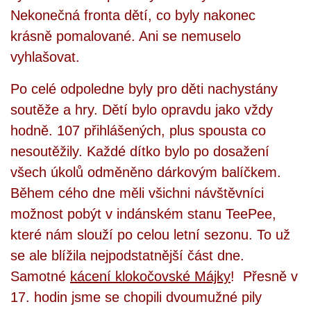
Nekonečná fronta dětí, co byly nakonec
krásně pomalované. Ani se nemuselo
vyhlašovat.
Po celé odpoledne byly pro děti nachystány
soutěže a hry. Dětí bylo opravdu jako vždy
hodně. 107 přihlášených, plus spousta co
nesoutěžily. Každé dítko bylo po dosažení
všech úkolů odměněno dárkovým balíčkem.
Během cého dne měli všichni návštěvníci
možnost pobýt v indánském stanu TeePee,
které nám slouží po celou letní sezonu. To už
se ale blížila nejpodstatnější část dne.
Samotné
kácení klokočovské Májky
! Přesně v
17. hodin jsme se chopili dvoumužné pily