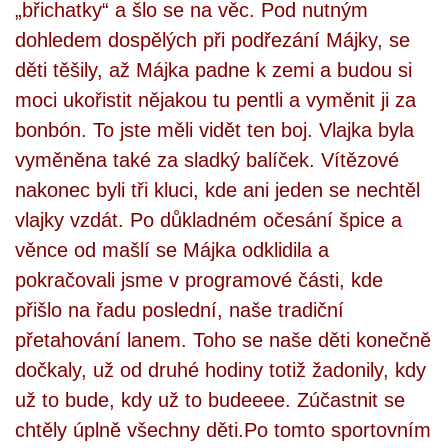
„břichatky“ a šlo se na věc. Pod nutným
dohledem dospělých při podřezání Májky, se
děti těšily, až Májka padne k zemi a budou si
moci ukořistit nějakou tu pentli a vyměnit ji za
bonbón. To jste měli vidět ten boj. Vlajka byla
vyměněna také za sladký balíček. Vítězové
nakonec byli tři kluci, kde ani jeden se nechtěl
vlajky vzdát. Po důkladném očesání špice a
věnce od mašlí se Májka odklidila a
pokračovali jsme v programové části, kde
přišlo na řadu poslední, naše tradiční
přetahování lanem. Toho se naše děti konečně
dočkaly, už od druhé hodiny totiž žadonily, kdy
už to bude, kdy už to budeeee. Zúčastnit se
chtěly úplně všechny děti.Po tomto sportovním