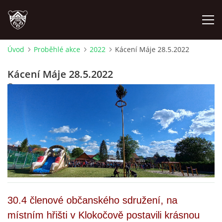
Úvod
Proběhlé akce
2022
Kácení Máje 28.5.2022
ÚVOD
Kácení Máje 28.5.2022
14. 6. 2022
PLÁNOVANÉ AKCE
PROBĚHLÉ AKCE
NOVINKY
FOTOALBUM
30.4 členové občanského sdružení, na
VIDEA
místním hřišti v Klokočově postavili krásnou