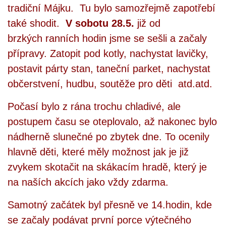
tradiční Májku. Tu bylo samozřejmě zapotřebí
INTERNÍ SEKCE
také shodit.
V sobotu 28.5.
již od
brzkých ranních hodin jsme se sešli a začaly
KONTAKTY
přípravy. Zatopit pod kotly, nachystat lavičky,
postavit párty stan, taneční parket, nachystat
občerstvení, hudbu, soutěže pro děti atd.atd.
Počasí bylo z rána trochu chladivé, ale
postupem času se oteplovalo, až nakonec bylo
nádherně slunečné po zbytek dne. To ocenily
hlavně děti, které měly možnost jak je již
zvykem skotačit na skákacím hradě, který je
© 2026 eStránky.cz
na naších akcích jako vždy zdarma.
Samotný začátek byl přesně ve 14.hodin, kde
se začaly podávat první porce výtečného