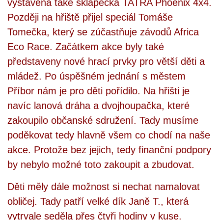
vystavena také sklápěčka TATRA Phoenix 4x4.
Později na hřiště přijel speciál Tomáše
Tomečka, který se zúčastňuje závodů Africa
Eco Race. Začátkem akce byly také
představeny nové hrací prvky pro větší děti a
mládež. Po úspěšném jednání s městem
Příbor nám je pro děti pořídilo. Na hřišti je
navíc lanová dráha a dvojhoupačka, které
zakoupilo občanské sdružení. Tady musíme
poděkovat tedy hlavně všem co chodí na naše
akce. Protože bez jejich, tedy finanční podpory
by nebylo možné toto zakoupit a zbudovat.
Děti měly dále možnost si nechat namalovat
obličej. Tady patří velké dík Janě T., která
vytrvale seděla přes čtyři hodiny v kuse.