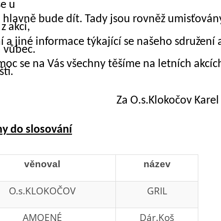
se u
a hlavně bude dít. Tady jsou rovněž umisťován
z akcí,
 a jiné informace týkající se našeho sdružení 
 vůbec.
 moc se na Vás všechny těšíme na letních akcíc
ti.
Za O.s.Klokočov Karel 
ny do slosování
věnoval
název
O.s.KLOKOČOV
GRIL
AMOENÉ
Dár.Koš