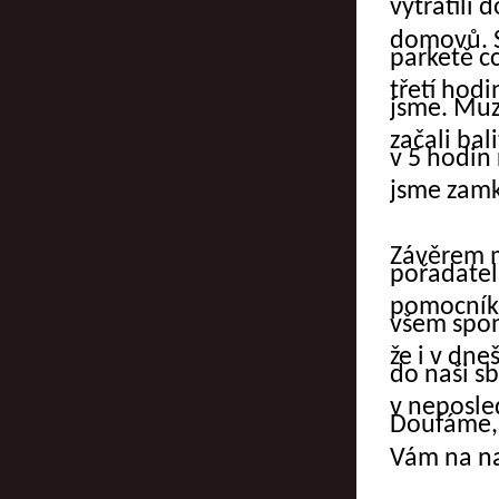
vytratili 
domovů. S
parketě c
třetí hod
jsme. Muzi
začali bal
v 5 hodin
jsme zamkl
Závěrem 
pořadate
pomocníků
všem spo
že i v dn
do naši sb
v neposle
Doufáme, 
Vám na na