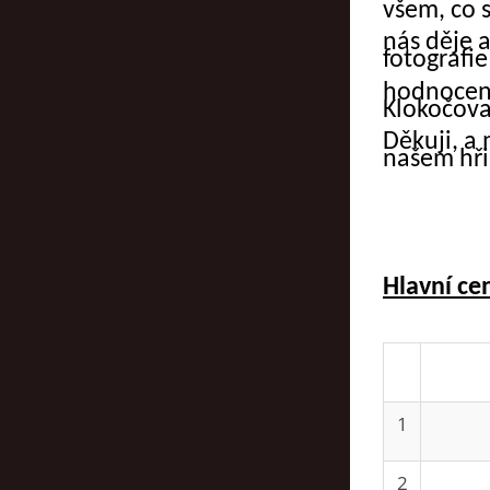
všem, co 
nás děje 
fotografie 
hodnocení
Klokočova
Děkuji, a
našem hřiš
Hlavní ce
1
2