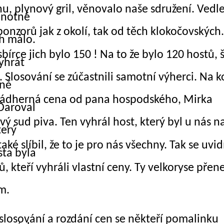
u, plynový gril, věnovalo naše sdružení. Vedle
dnotné
onzorů jak z okolí, tak od těch klokočovských.
ch málo.
bírce jich bylo 150 ! Na to že bylo 120 hostů,
yhrát
. Slosování se zúčastnili samotní výherci. Na 
aně
nádherná cena od pana hospodského, Mirka
Daroval
rový sud piva. Ten vyhrál host, který byl u nás n
terý
aké slíbil, že to je pro nás všechny. Tak se uvidí
sta byla
, kteří vyhráli vlastní ceny. Ty velkoryse přen
m.
slosování a rozdání cen se někteří pomalinku