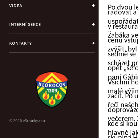
VIDEA
Po dvou l
radovat a
uspořádat
INTERNÍ SEKCE
v restaura
Žabáka ve
cenu vst
KONTAKTY
zvýšit, by
sedmé se 
scházet pr
opět „šéf
paní Gábin
Všichni ho
malé výji
začít. Po 
řeči našeh
doprováze
večerem. 
© 2026 eStránky.cz
kde si kou
hlavně ja