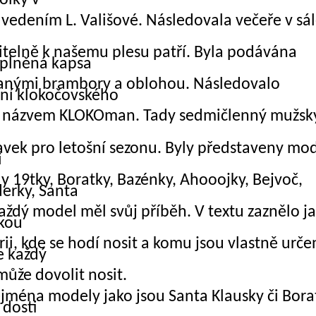
olky v
 vedením L. Vališové. Následovala večeře v sál
telně k našemu plesu patří. Byla podávána
í plněná kapsa
anými brambory a oblohou. Následovalo
ní klokočovského
s názvem KLOKOman. Tady sedmičlenný mužsk
lavek pro letošní sezonu. Byly představeny mod
i
dy 19tky, Boratky, Bazénky,
Ahooojky, Bejvoč,
erky, Santa
aždý model měl svůj příběh. V textu zaznělo j
akou
rii, kde se hodí nosit a
komu jsou vlastně urče
e každý
ůže dovolit nosit.
ejména modely jako jsou Santa Klausky či Bora
 dosti