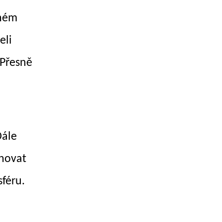
lném
eli
. Přesně
Dále
ěnovat
féru.