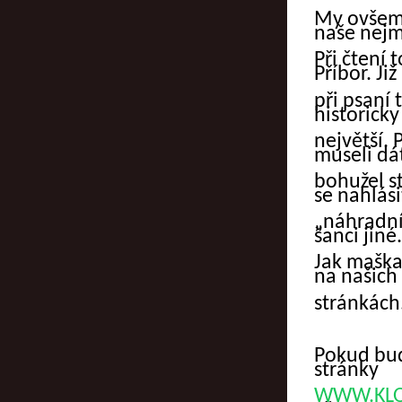
My ovšem 
naše nejm
Při čtení 
Příbor. Již
při psaní
historicky
největší. 
museli dá
bohužel s
se nahlási
„náhradní
šanci jiné.
Jak
maškar
na našich
stránkách
Pokud
bu
stránky
WWW.KL