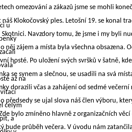
etech omezování a zákazů jsme se mohli kone
 náš Klokočovský ples. Letošní 19. se konal tr
ci u
 Skotnici. Navzdory tomu, že jsme i my byli nu
upenky
l o něj zájem a místa byla všechna obsazena. O
začali
vní hosté. Po uložení svých svršků v šatně, k
ovala“
ka se synem a slečnou, se usadili na svá míst
sté až na
mky dorazili včas a zahájení od sedmé večerní
uvítací
o předsedy se ujal slova náš člen výboru, kter
l celým
Zde bylo zmíněno hlavně z organizačních věcí 
pit, a
ký bude průběh večera. V úvodu nám zatančila