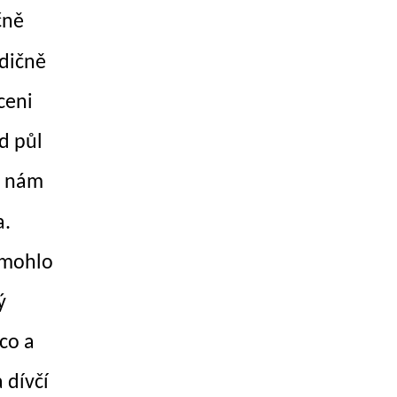
čně
adičně
ceni
d půl
de nám
a.
 mohlo
ý
co a
 dívčí