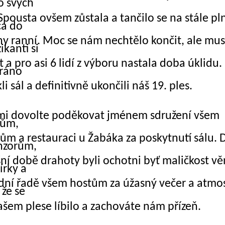
do svých
pousta ovšem zůstala a tančilo se na stále p
ca do
iny ranní. Moc se nám nechtělo končit, ale mus
kanti si
it a pro asi 6 lidí z výboru nastala doba úklidu
 ráno
i sál a definitivně ukončili náš 19. ples.
mi dovolte poděkovat jménem sdružení všem
lům,
m a restauraci u Žabáka za poskytnutí sálu. 
nzorům,
ešní době drahoty byli ochotni byť maličkost v
írky a
dní řadě všem hostům za úžasný večer a atmos
že se
šem plese líbilo a zachováte nám přízeň.