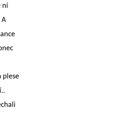
 ní
 A
 šance
konec
a plese
..
echali