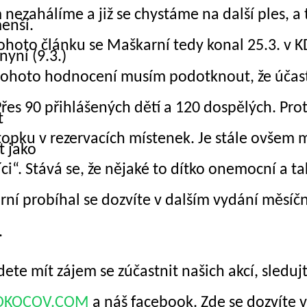
nezahálíme a již se chystáme na další ples, a 
enší.
tohoto článku se Maškarní tedy konal 25.3. v K
 nyní (9.3.)
 tohoto hodnocení musím podotknout, že účas
Přes 90 přihlášených dětí a 120 dospělých. Pro
t
topku v rezervacích místenek. Je stále ovšem
t jako
ci“. Stává se, že nějaké to dítko onemocní a t
ní probíhal se dozvíte v dalším vydání měsíčn
.
dete
mít zájem se zúčastnit našich akcí, sleduj
OKOCOV.COM
a náš facebook. Zde se dozvíte v