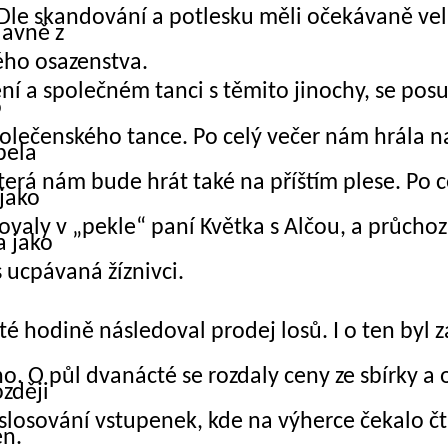
Dle skandování a
potlesku měli očekávaně ve
lavně z
ého osazenstva.
ní a společném tanci s těmito jinochy, se pos
o
olečenského tance. Po celý večer nám hrála n
pela
erá nám bude hrát také na příštím plese. Po c
 jako
ovaly v „pekle“ paní Květka s Alčou, a průchoz
a jako
s ucpávaná žíznivci.
té hodině následoval prodej losů. I o ten byl 
o. O půl dvanácté se rozdaly ceny ze sbírky a 
zději
slosování vstupenek, kde na výherce čekalo čt
en.