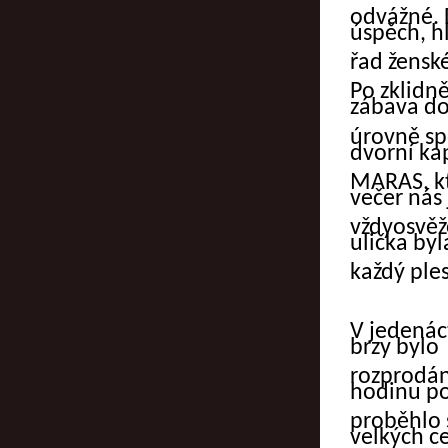
odvážné. 
úspěch, h
řad žensk
Po
zklidně
zábava d
úrovně sp
dvorní ka
MARAS, kt
večer nás
vždy
osvěž
ulička byl
každý
ple
V jedenác
brzy bylo
rozprodán
hodinu po
proběhlo 
velkých c