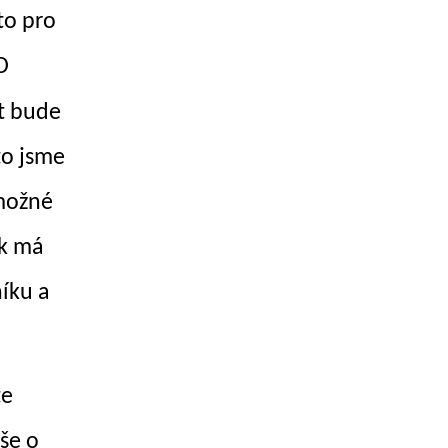
to pro
D
t bude
to jsme
 možné
ak má
íku a
te
še o