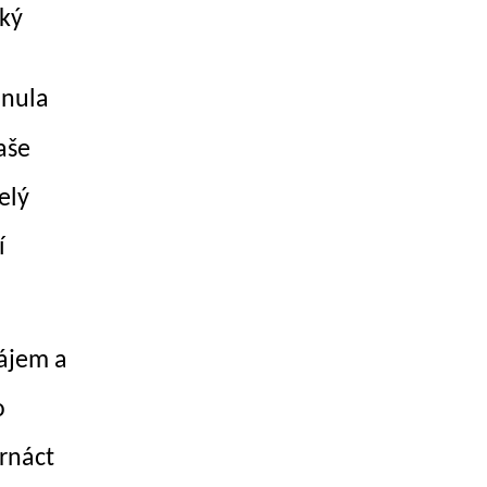
lký
unula
aše
elý
í
zájem a
o
rnáct