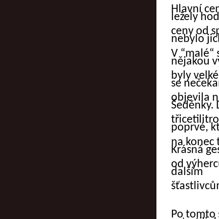
Hlavní cen
ležely ho
ceny od sp
nebylo ji
V “malé“ s
nějakou v
byly velké
se neček
objevila 
Šeděnky. 
třicetilit
poprvé, k
na konec t
Krásná ge
od výherců
dalším
šťastlivců
Po tomto 