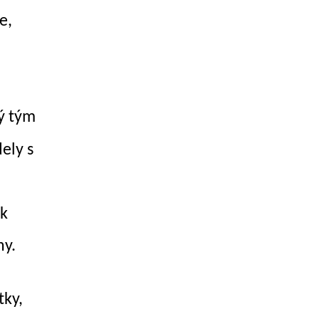
e,
ý tým
ely s
ak
ny.
tky,