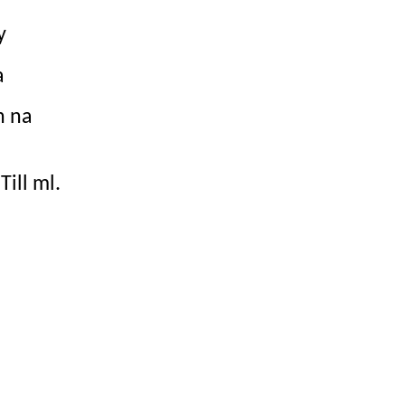
y
a
h na
Till ml.