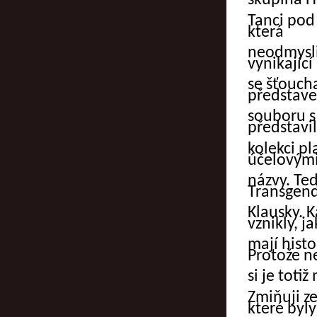
skupina H
Tanci pod
která
neodmysli
vynikajíc
se šťouch
představe
souboru 
představil
kolekci p
účelovým
názvy. Te
Transgend
Klausky.
K
vznikly, j
mají histo
Protože n
si je totiž
m
Zmiňuji z
které byly