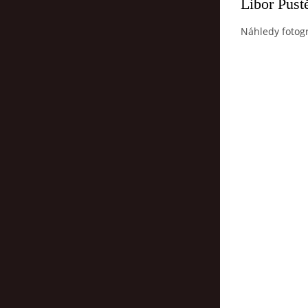
Libor Pust
Náhledy fotogr