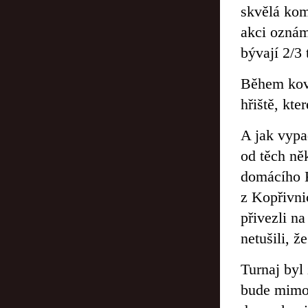
skvělá komu
akci oznámí
bývají 2/3
Během kovi
hřiště, kt
A jak vypad
od těch ně
domácího K
z Kopřivni
přivezli na
netušili, ž
Turnaj byl 
bude mimo