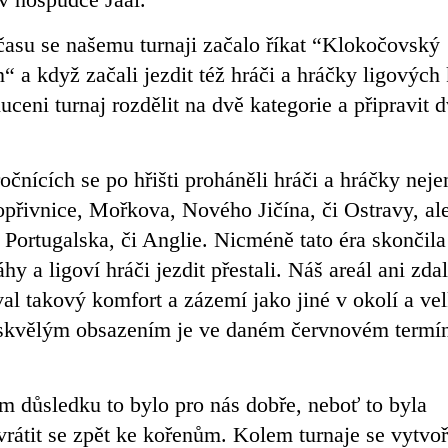
asu se našemu turnaji začalo říkat “Klokočovský
 a když začali jezdit též hráči a hráčky ligových 
uceni turnaj rozdělit na dvě kategorie a připravit 
očnících se po hřišti proháněli hráči a hráčky neje
opřivnice, Mořkova, Nového Jičína, či Ostravy, ale
 Portugalska, či Anglie. Nicméně tato éra skončila
y a ligoví hráči jezdit přestali. Náš areál ani zda
al takový komfort a zázemí jako jiné v okolí a ve
 skvělým obsazením je ve daném červnovém termí
 důsledku to bylo pro nás dobře, neboť to byla
 vrátit se zpět ke kořenům. Kolem turnaje se vytvoř