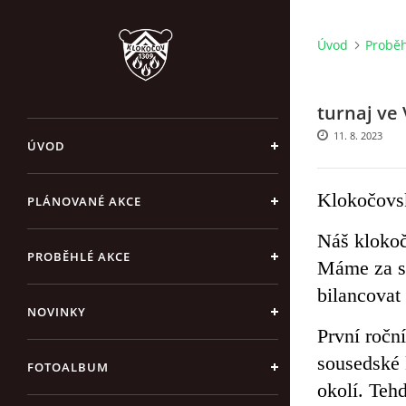
Úvod
Proběh
turnaj ve 
11. 8. 2023
ÚVOD
Klokočovsk
PLÁNOVANÉ AKCE
Náš klokoč
PROBĚHLÉ AKCE
Máme za se
bilancovat
NOVINKY
První ročn
sousedské 
FOTOALBUM
okolí. Teh