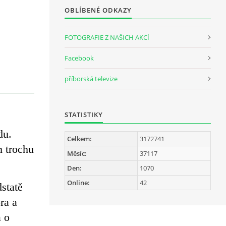
OBLÍBENÉ ODKAZY
FOTOGRAFIE Z NAŠICH AKCÍ
Facebook
příborská televize
STATISTIKY
du.
Celkem:
3172741
m trochu
Měsíc:
37117
Den:
1070
Online:
42
dstatě
ra a
a o