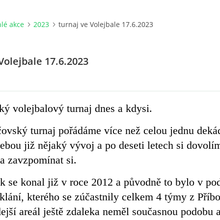
lé akce
2023
turnaj ve Volejbale 17.6.2023
Volejbale 17.6.2023
ý volejbalový turnaj dnes a kdysi.
ovský turnaj pořádáme více než celou jednu deká
bou již nějaký vývoj a po deseti letech si dovolí
 a zavzpomínat si.
ík se konal již v roce 2012 a původně to bylo v po
klání, kterého se zúčastnily celkem 4 týmy z Příbo
dejší areál ještě zdaleka neměl současnou podobu 