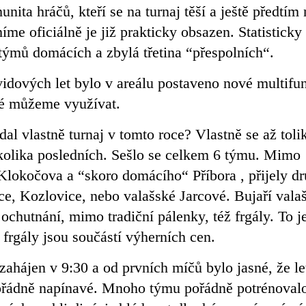
nita hráčů, kteří se na turnaj těší a ještě předtím
me oficiálně je již prakticky obsazen. Statisticky
 týmů domácích a zbylá třetina “přespolních“.
dových let bylo v areálu postaveno nové multifu
eré můžeme využívat.
al vlastně turnaj v tomto roce? Vlastně se až tolik
kolika posledních. Sešlo se celkem 6 týmu. Mimo
lokočova a “skoro domácího“ Příbora , přijely dr
ce, Kozlovice, nebo valašské Jarcové. Bujaří valaš
 ochutnání, mimo tradiční pálenky, též frgály. To j
e frgály jsou součástí výherních cen.
zahájen v 9:30 a od prvních míčů bylo jasné, že le
řádně napínavé. Mnoho týmu pořádně potrénoval