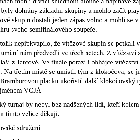
nách mohli diváci shlédnout dlouhé a napínavé zá
 byly dohrány základní skupiny a mohlo začít play
zové skupin dostali jeden zápas volno a mohli se v
 hru svého semifinálového soupeře.
tolik nepřekvapilo, že vítězové skupin se potkali 
 umění nám předvedli ve třech setech. Z vítězství 
laši z Jarcové. Ve finále porazili obhájce vítězství
. Na třetím místě se umístil tým z klokočova, se
 Bramborovou placku ukořistil další klokočovský 
se jménem VCJÁ.
ý turnaj by nebyl bez nadšených lidí, kteří kolem
ím tímto velice děkuji.
ovské sdružení