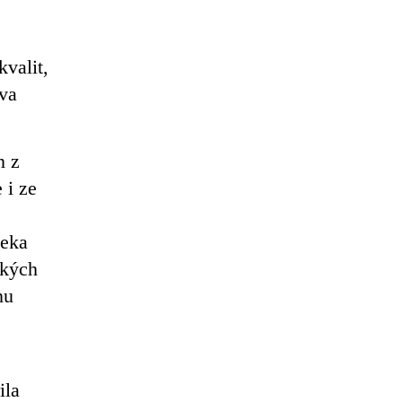
kvalit,
dva
n z
 i ze
leka
lkých
nu
ila