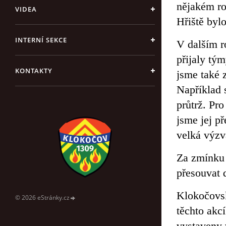
nějakém ro
VIDEA
Hřiště bylo
INTERNÍ SEKCE
V dalším r
přijaly tý
KONTAKTY
jsme také z
Například 
průtrž. Pr
jsme jej p
velká výzva
Za zmínku s
přesouvat 
Klokočovsk
© 2026 eStránky.cz
těchto akcí
vystaveny 