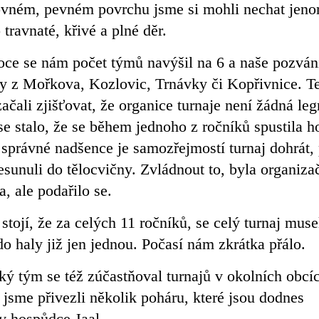
vném, pevném povrchu jsme si mohli nechat jeno
 travnaté, křivé a plné děr.
oce se nám počet týmů navýšil na 6 a naše pozván
my z Mořkova, Kozlovic, Trnávky či Kopřivnice. T
ačali zjišťovat, že organice turnaje není žádná leg
se stalo, že se během jednoho z ročníků spustila h
o správné nadšence je samozřejmostí turnaj dohrát,
řesunuli do tělocvičny. Zvládnout to, byla organiza
, ale podařilo se.
tojí, že za celých 11 ročníků, se celý turnaj muse
do haly již jen jednou. Počasí nám zkrátka přálo.
ý tým se též zúčastňoval turnajů v okolních obcí
 jsme přivezli několik poháru, které jsou dodnes
v hospůdce Jaal.