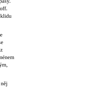
pasy.
off.
 klidu
ve
se
 z
 jménem
tým,
 něj