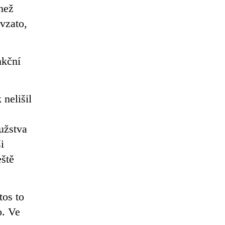
 než
 vzato,
nkční
 nelišil
užstva
i
eště
tos to
o. Ve