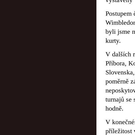
Postupem č
Wimbledon“
byli jsme n
kurty.
V dalších r
Příbora, K
Slovenska,
poměrně záh
neposkytov
turnajů se
hodně.
V konečném
příležitost