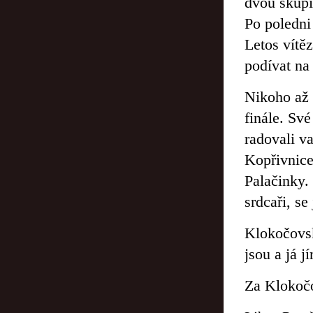
dvou skupi
Po poledni
Letos vítě
podívat na
Nikoho až 
finále. Své
radovali va
Kopřivnice
Palačinky.
srdcaři, 
Klokočovsk
jsou a já j
Za Klokoč