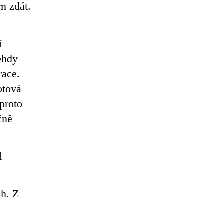
m zdát.
í
ehdy
race.
otová
 proto
čně
l
ch. Z