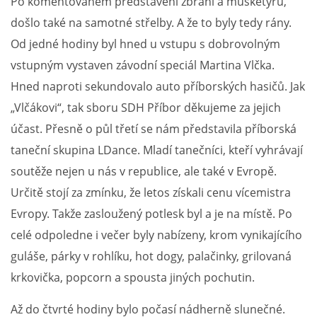
Po komentovaném představení zbraní a mušketýrů,
došlo také na samotné střelby. A že to byly tedy rány.
Od jedné hodiny byl hned u vstupu s dobrovolným
vstupným vystaven závodní speciál Martina Vlčka.
Hned naproti sekundovalo auto příborských hasičů. Jak
„Vlčákovi“, tak sboru SDH Příbor děkujeme za jejich
účast. Přesně o půl třetí se nám představila příborská
taneční skupina LDance. Mladí tanečníci, kteří vyhrávají
soutěže nejen u nás v republice, ale také v Evropě.
Určitě stojí za zmínku, že letos získali cenu vícemistra
Evropy. Takže zasloužený potlesk byl a je na místě. Po
celé odpoledne i večer byly nabízeny, krom vynikajícího
guláše, párky v rohlíku, hot dogy, palačinky, grilovaná
krkovička, popcorn a spousta jiných pochutin.
Až do čtvrté hodiny bylo počasí nádherně slunečné.