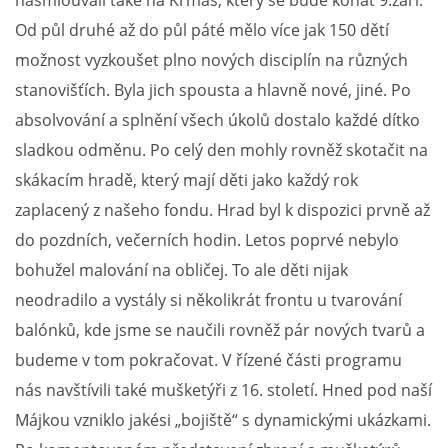
nasmlouvali také na Krmáš, který se bude konat 9.září.
Od půl druhé až do půl páté mělo více jak 150 dětí
možnost vyzkoušet plno nových disciplín na různých
stanovišťích. Byla jich spousta a hlavně nové, jiné. Po
absolvování a splnění všech úkolů dostalo každé dítko
sladkou odměnu. Po celý den mohly rovněž skotačit na
skákacím hradě, který mají děti jako každý rok
zaplacený z našeho fondu. Hrad byl k dispozici prvně až
do pozdních, večerních hodin. Letos poprvé nebylo
bohužel malování na obličej. To ale děti nijak
neodradilo a vystály si několikrát frontu u tvarování
balónků, kde jsme se naučili rovněž pár nových tvarů a
budeme v tom pokračovat. V řízené části programu
nás navštívili také mušketýři z 16. století. Hned pod naší
Májkou vzniklo jakési „bojiště“ s dynamickými ukázkami.