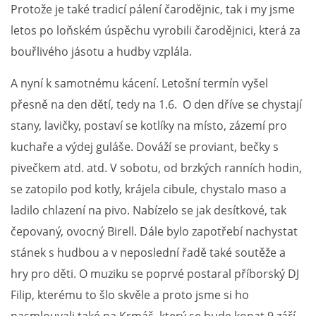
Protože je také tradicí pálení čarodějnic, tak i my jsme
INTERNÍ SEKCE
letos po loňském úspěchu vyrobili čarodějnici, která za
bouřlivého jásotu a hudby vzplála.
KONTAKTY
A nyní k samotnému kácení. Letošní termín vyšel
přesně na den dětí, tedy na 1.6. O den dříve se chystají
stany, lavičky, postaví se kotlíky na místo, zázemí pro
kuchaře a výdej guláše. Dováží se proviant, bečky s
pivečkem atd. atd. V sobotu, od brzkých ranních hodin,
se zatopilo pod kotly, krájela cibule, chystalo maso a
ladilo chlazení na pivo. Nabízelo se jak desítkové, tak
čepovaný, ovocný Birell. Dále bylo zapotřebí nachystat
© 2026 eStránky.cz
stánek s hudbou a v neposlední řadě také soutěže a
hry pro děti. O muziku se poprvé postaral příborský DJ
Filip, kterému to šlo skvěle a proto jsme si ho