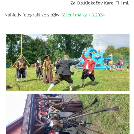
Za O.s.Klokočov Karel Till ml.
Náhledy fotografií ze složky
Kácení májky 1.6.2024