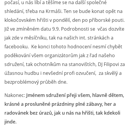
počasí, u nás líbí a těšíme se na další společné
shledání, třeba na Krmáši. Ten se bude konat opět na
klokočovském hřišti v pondělí, den po příborské pouti.
Již ve zmíněném datu 9.9. Podrobnosti se včas dozvíte
jak zde v měsíčníku, tak na našich int. stránkách a
facebooku. Ke konci tohoto hodnocení nesmí chybět
poděkování všem organizátorům jak z řad našeho
sdružení, tak ochotníkům na stanovištích, DJ Filipovi za
úžasnou hudbu i nevšední profi ozvučení, za skvělý a
bezproblémový průběh dne.
Nakonec:
Jménem sdružení přeji všem, hlavně dětem,
krásné a prosluněné prázdniny plné zábavy, her a
radovánek bez úrazů, jak u nás na hřišti, tak kdekoli
jinde.