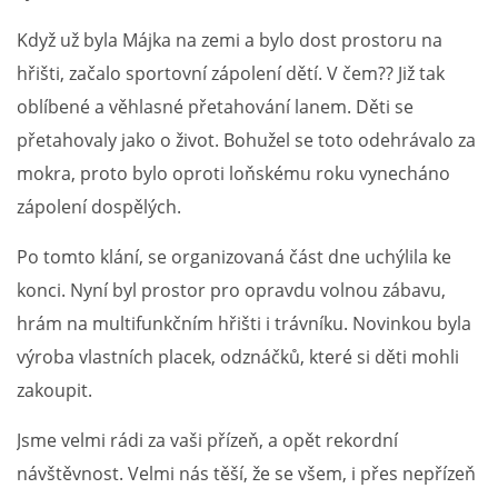
Když už byla Májka na zemi a bylo dost prostoru na
hřišti, začalo sportovní zápolení dětí. V čem?? Již tak
oblíbené a věhlasné přetahování lanem. Děti se
přetahovaly jako o život. Bohužel se toto odehrávalo za
mokra, proto bylo oproti loňskému roku vynecháno
zápolení dospělých.
Po tomto klání, se organizovaná část dne uchýlila ke
konci. Nyní byl prostor pro opravdu volnou zábavu,
hrám na multifunkčním hřišti i trávníku. Novinkou byla
výroba vlastních placek, odznáčků, které si děti mohli
zakoupit.
Jsme velmi rádi za vaši přízeň, a opět rekordní
návštěvnost. Velmi nás těší, že se všem, i přes nepřízeň