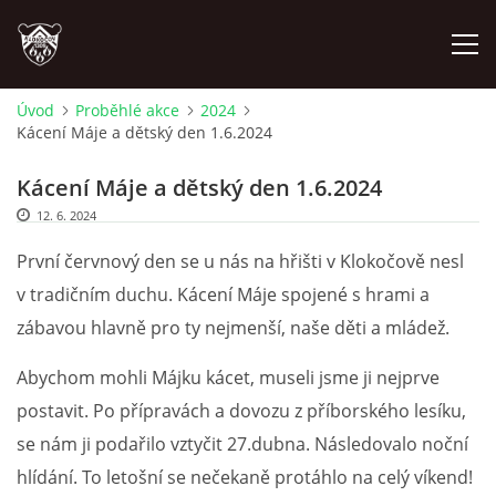
Úvod
Proběhlé akce
2024
Kácení Máje a dětský den 1.6.2024
ÚVOD
Kácení Máje a dětský den 1.6.2024
PLÁNOVANÉ AKCE
12. 6. 2024
První červnový den se u nás na hřišti v Klokočově nesl
PROBĚHLÉ AKCE
v tradičním duchu. Kácení Máje spojené s hrami a
zábavou hlavně pro ty nejmenší, naše děti a mládež.
NOVINKY
Abychom mohli Májku kácet, museli jsme ji nejprve
FOTOALBUM
postavit. Po přípravách a dovozu z příborského lesíku,
se nám ji podařilo vztyčit 27.dubna. Následovalo noční
VIDEA
hlídání. To letošní se nečekaně protáhlo na celý víkend!