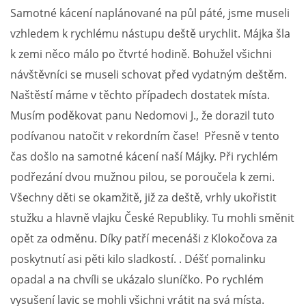
Samotné kácení naplánované na půl páté, jsme museli
vzhledem k rychlému nástupu deště urychlit. Májka šla
k zemi něco málo po čtvrté hodině. Bohužel všichni
návštěvníci se museli schovat před vydatným deštěm.
Naštěstí máme v těchto případech dostatek místa.
Musím poděkovat panu Nedomovi J., že dorazil tuto
podívanou natočit v rekordním čase! Přesně v tento
čas došlo na samotné kácení naší Májky. Při rychlém
podřezání dvou mužnou pilou, se poroučela k zemi.
Všechny děti se okamžitě, již za deště, vrhly ukořistit
stužku a hlavně vlajku České Republiky. Tu mohli směnit
opět za odměnu. Díky patří mecenáši z Klokočova za
poskytnutí asi pěti kilo sladkostí. . Déšť pomalinku
opadal a na chvíli se ukázalo sluníčko. Po rychlém
vysušení lavic se mohli všichni vrátit na svá místa.