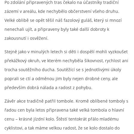
Po zdolání připravených tras čekalo na účastníky tradiční
zázemí v areálu, kde nechybělo občerstvení všeho druhu.
INTERNÍ SEKCE
Velké oblibě se opět těšil náš fazolový guláš, který si mnozí
nenechali ujít, a připraveny byly také další dobroty k
KONTAKTY
zakousnutí i osvěžení.
Stejně jako v minulých letech si děti i dospělí mohli vyzkoušet
překážkový okruh, ve kterém nechyběla šikovnost, rychlost ani
trocha soutěžního ducha. Soutěžící se s jednotlivými úkoly
poprali se ctí a odměnou jim byly nejen drobné ceny, ale
především dobrá nálada a radost z pohybu.
Závěr akce tradičně patřil tombole. Kromě oblíbené tomboly s
© 2026 eStránky.cz
řadou cen byla letos připravena také velká tombola o hlavní
cenu – krásné jízdní kolo. Štěstí tentokrát přálo mladému
cyklistovi, a tak máme velkou radost, že se kolo dostalo do