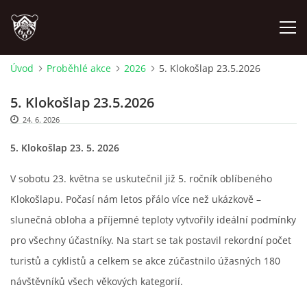
Úvod
Proběhlé akce
2026
5. Klokošlap 23.5.2026
ÚVOD
5. Klokošlap 23.5.2026
24. 6. 2026
PLÁNOVANÉ AKCE
5. Klokošlap 23. 5. 2026
PROBĚHLÉ AKCE
V sobotu 23. května se uskutečnil již 5. ročník oblíbeného
Klokošlapu. Počasí nám letos přálo více než ukázkově –
NOVINKY
slunečná obloha a příjemné teploty vytvořily ideální podmínky
pro všechny účastníky. Na start se tak postavil rekordní počet
FOTOALBUM
turistů a cyklistů a celkem se akce zúčastnilo úžasných 180
návštěvníků všech věkových kategorií.
VIDEA