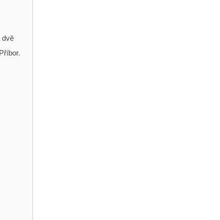
 dvě
Příbor.