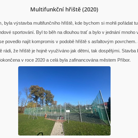
Multifunkční hřiště (2020)
, byla výstavba multifunčního hřiště, kde bychom si mohli pořádat tur
dové sportování. Byl to běh na dlouhou trať a bylo v jednání mnoho v
e povedlo najít kompromis v podobě hřiště s asfaltovým povrchem
 rádi, že hřiště je hojně využíváno jak dětmi, tak dospělými. Stavba 
okončena v roce 2020 a celá byla zafinancována městem Příbor.