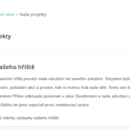
lé akce
Naše projekty
ekty
našeho hřiště
astním hřišti provází naše sdružení od samého založení. Smyslem bylo 
vání, pořádání akcí a prostor, kde si mohou hrát naše děti. Tento sen 
 město Příbor odkoupilo pozemek u ulice Osvobození a naše sdružení j
růběhu let jsme započali první zvelebovací práce.
é milníky výstavby našeho hřiště: