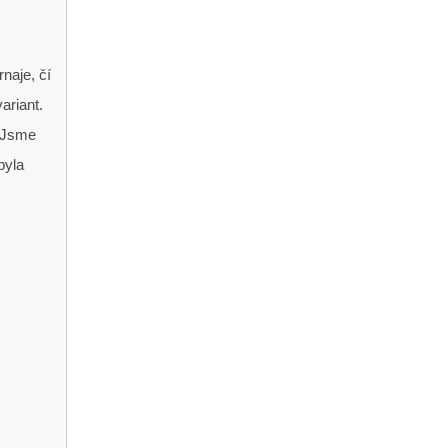
naje, čí
ariant.
. Jsme
byla