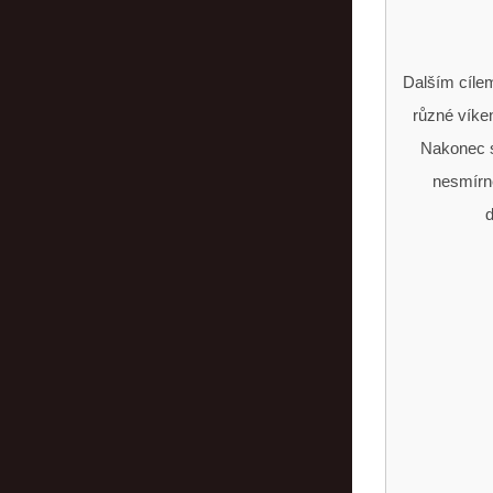
Dalším cílem
různé víken
Nakonec s
nesmírně
d