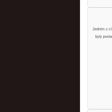
Jedním z cí
byly posta