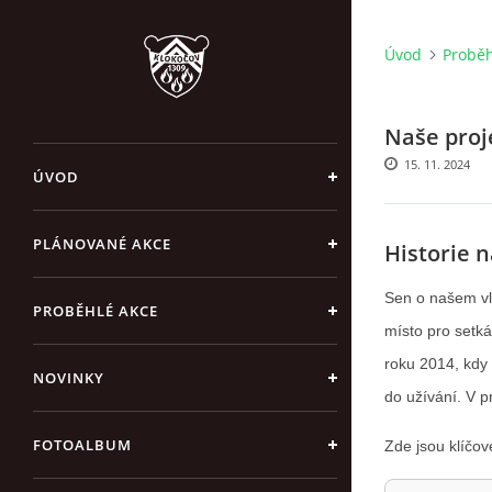
Úvod
Proběh
Naše proj
15. 11. 2024
ÚVOD
PLÁNOVANÉ AKCE
Historie 
Sen o našem vl
PROBĚHLÉ AKCE
místo pro setká
roku 2014, kdy
NOVINKY
do užívání. V p
FOTOALBUM
Zde jsou klíčov