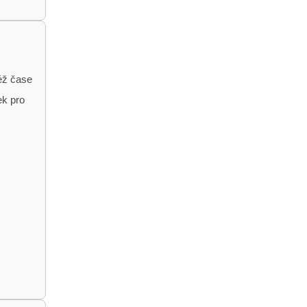
éž čase
ek pro