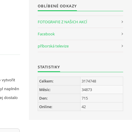
OBLÍBENÉ ODKAZY
FOTOGRAFIE Z NAŠICH AKCÍ
Facebook
příborská televize
STATISTIKY
vytvořit
Celkem:
3174748
byl naplněn
Měsíc:
34873
ej dostalo
Den:
715
Online:
42