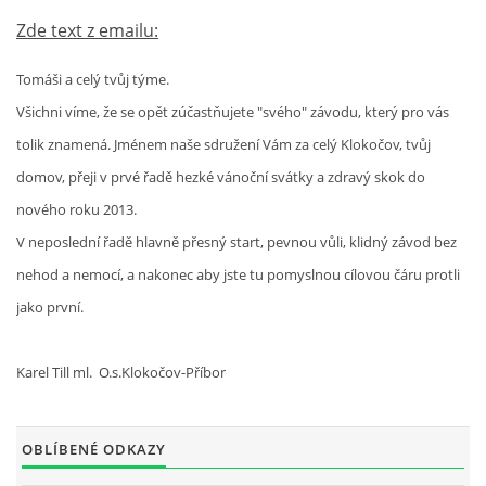
Zde text z emailu:
INTERNÍ SEKCE
Tomáši a celý tvůj týme.
KONTAKTY
Všichni víme, že se opět zúčastňujete "svého" závodu, který pro vás
tolik znamená. Jménem naše sdružení Vám za celý Klokočov, tvůj
domov, přeji v prvé řadě hezké vánoční svátky a zdravý skok do
nového roku 2013.
V neposlední řadě hlavně přesný start, pevnou vůli, klidný závod bez
nehod a nemocí, a nakonec aby jste tu pomyslnou cílovou čáru protli
jako první.
Karel Till ml. O.s.Klokočov-Příbor
© 2026 eStránky.cz
OBLÍBENÉ ODKAZY