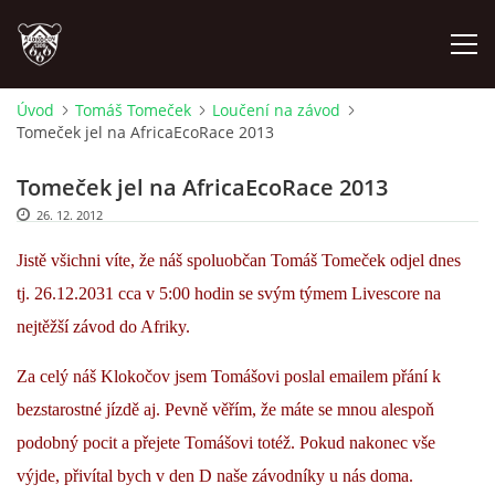
Úvod
Tomáš Tomeček
Loučení na závod
Tomeček jel na AfricaEcoRace 2013
ÚVOD
Tomeček jel na AfricaEcoRace 2013
PLÁNOVANÉ AKCE
26. 12. 2012
Jistě všichni víte, že náš spoluobčan Tomáš Tomeček odjel dnes
PROBĚHLÉ AKCE
tj. 26.12.2031 cca v 5:00 hodin se svým týmem Livescore na
nejtěžší závod do Afriky.
NOVINKY
Za celý náš Klokočov jsem Tomášovi poslal emailem přání k
FOTOALBUM
bezstarostné jízdě aj. Pevně věřím, že máte se mnou alespoň
podobný pocit a přejete Tomášovi totéž. Pokud nakonec vše
VIDEA
výjde, přivítal bych v den D naše závodníky u nás doma.