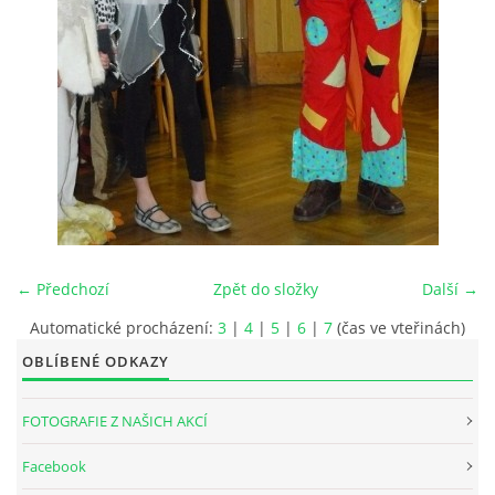
INTERNÍ SEKCE
KONTAKTY
← Předchozí
Zpět do složky
Další →
Automatické procházení:
3
|
4
|
5
|
6
|
7
(čas ve vteřinách)
OBLÍBENÉ ODKAZY
© 2026 eStránky.cz
FOTOGRAFIE Z NAŠICH AKCÍ
Facebook