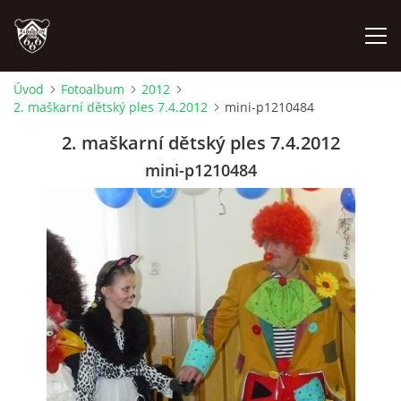
Úvod
Fotoalbum
2012
2. maškarní dětský ples 7.4.2012
mini-p1210484
ÚVOD
2. maškarní dětský ples 7.4.2012
PLÁNOVANÉ AKCE
mini-p1210484
PROBĚHLÉ AKCE
NOVINKY
FOTOALBUM
VIDEA