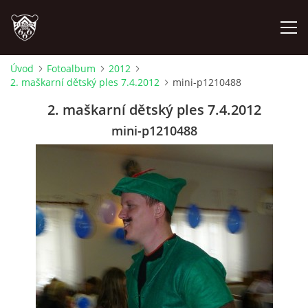
Úvod
Fotoalbum
2012
2. maškarní dětský ples 7.4.2012
mini-p1210488
ÚVOD
2. maškarní dětský ples 7.4.2012
PLÁNOVANÉ AKCE
mini-p1210488
PROBĚHLÉ AKCE
NOVINKY
FOTOALBUM
VIDEA