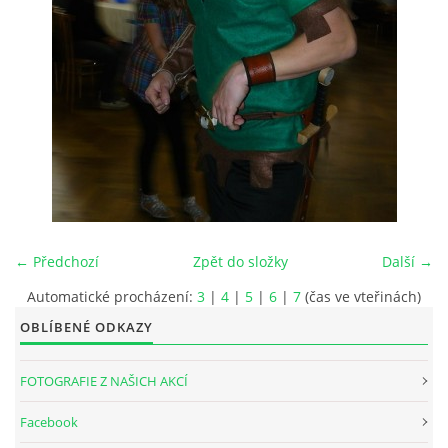
INTERNÍ SEKCE
KONTAKTY
← Předchozí
Zpět do složky
Další →
Automatické procházení:
3
|
4
|
5
|
6
|
7
(čas ve vteřinách)
OBLÍBENÉ ODKAZY
© 2026 eStránky.cz
FOTOGRAFIE Z NAŠICH AKCÍ
Facebook