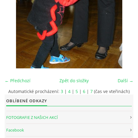
INTERNÍ SEKCE
KONTAKTY
← Předchozí
Zpět do složky
Další →
Automatické procházení:
3
|
4
|
5
|
6
|
7
(čas ve vteřinách)
OBLÍBENÉ ODKAZY
© 2026 eStránky.cz
FOTOGRAFIE Z NAŠICH AKCÍ
Facebook