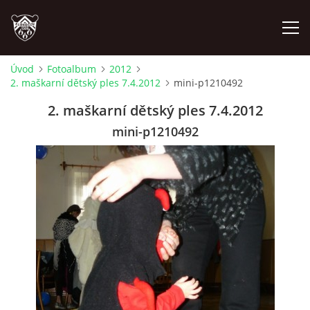
Úvod
Fotoalbum
2012
2. maškarní dětský ples 7.4.2012
mini-p1210492
ÚVOD
2. maškarní dětský ples 7.4.2012
PLÁNOVANÉ AKCE
mini-p1210492
PROBĚHLÉ AKCE
NOVINKY
FOTOALBUM
VIDEA