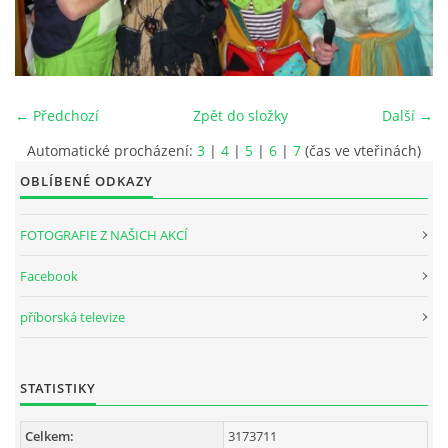
INTERNÍ SEKCE
KONTAKTY
← Předchozí
Zpět do složky
Další →
Automatické procházení:
3
|
4
|
5
|
6
|
7
(čas ve vteřinách)
OBLÍBENÉ ODKAZY
FOTOGRAFIE Z NAŠICH AKCÍ
Facebook
příborská televize
© 2026 eStránky.cz
STATISTIKY
Celkem:
3173711