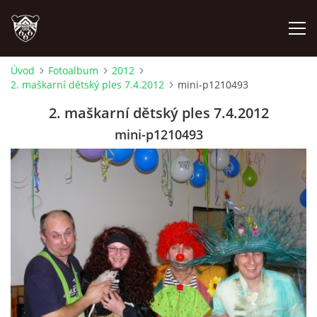
Úvod
Fotoalbum
2012
2. maškarní dětský ples 7.4.2012
mini-p1210493
ÚVOD
2. maškarní dětský ples 7.4.2012
PLÁNOVANÉ AKCE
mini-p1210493
PROBĚHLÉ AKCE
NOVINKY
FOTOALBUM
VIDEA