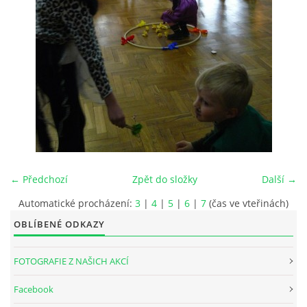
INTERNÍ SEKCE
KONTAKTY
← Předchozí
Zpět do složky
Další →
Automatické procházení:
3
|
4
|
5
|
6
|
7
(čas ve vteřinách)
OBLÍBENÉ ODKAZY
© 2026 eStránky.cz
FOTOGRAFIE Z NAŠICH AKCÍ
Facebook