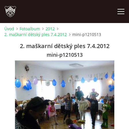
Úvod
Fotoalbum
2012
2. maškarní dětský ples 7.4.2012
mini-p1210513
ÚVOD
2. maškarní dětský ples 7.4.2012
PLÁNOVANÉ AKCE
mini-p1210513
PROBĚHLÉ AKCE
NOVINKY
FOTOALBUM
VIDEA