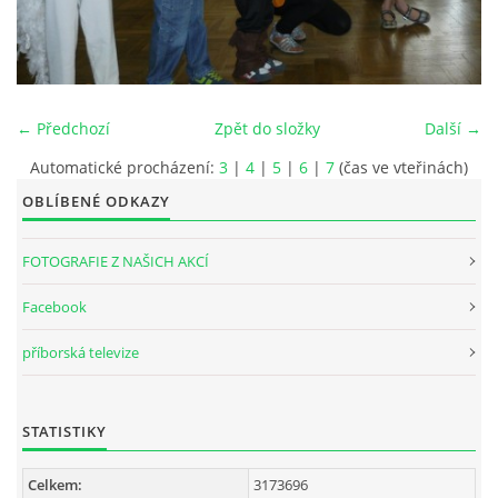
INTERNÍ SEKCE
KONTAKTY
← Předchozí
Zpět do složky
Další →
Automatické procházení:
3
|
4
|
5
|
6
|
7
(čas ve vteřinách)
OBLÍBENÉ ODKAZY
FOTOGRAFIE Z NAŠICH AKCÍ
Facebook
příborská televize
© 2026 eStránky.cz
STATISTIKY
Celkem:
3173696