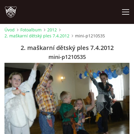
Úvod
Fotoalbum
2012
2. maškarní dětský ples 7.4.2012
mini-p1210535
ÚVOD
2. maškarní dětský ples 7.4.2012
PLÁNOVANÉ AKCE
mini-p1210535
PROBĚHLÉ AKCE
NOVINKY
FOTOALBUM
VIDEA