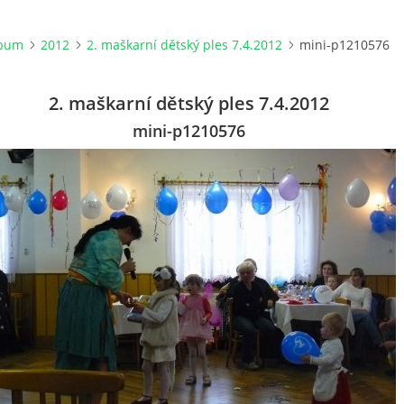
lbum
2012
2. maškarní dětský ples 7.4.2012
mini-p1210576
2. maškarní dětský ples 7.4.2012
mini-p1210576