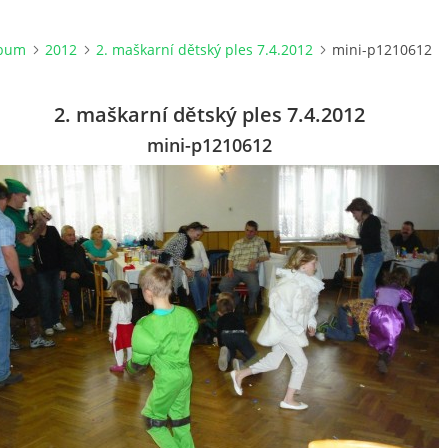
lbum
2012
2. maškarní dětský ples 7.4.2012
mini-p1210612
2. maškarní dětský ples 7.4.2012
mini-p1210612