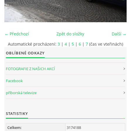
INTERNÍ SEKCE
KONTAKTY
← Předchozí
Zpět do složky
Další →
Automatické procházení:
3
|
4
|
5
|
6
|
7
(čas ve vteřinách)
OBLÍBENÉ ODKAZY
FOTOGRAFIE Z NAŠICH AKCÍ
Facebook
příborská televize
© 2026 eStránky.cz
STATISTIKY
Celkem:
3174188