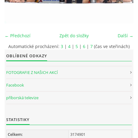
INTERNÍ SEKCE
KONTAKTY
← Předchozí
Zpět do složky
Další →
Automatické procházení:
3
|
4
|
5
|
6
|
7
(čas ve vteřinách)
OBLÍBENÉ ODKAZY
FOTOGRAFIE Z NAŠICH AKCÍ
Facebook
příborská televize
© 2026 eStránky.cz
STATISTIKY
Celkem:
3174901