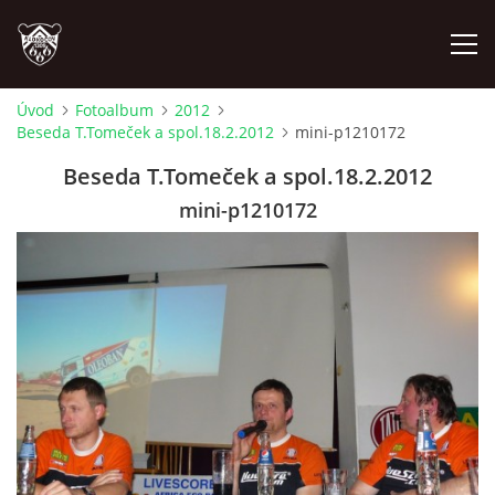
Úvod
Fotoalbum
2012
Beseda T.Tomeček a spol.18.2.2012
mini-p1210172
ÚVOD
Beseda T.Tomeček a spol.18.2.2012
PLÁNOVANÉ AKCE
mini-p1210172
PROBĚHLÉ AKCE
NOVINKY
FOTOALBUM
VIDEA