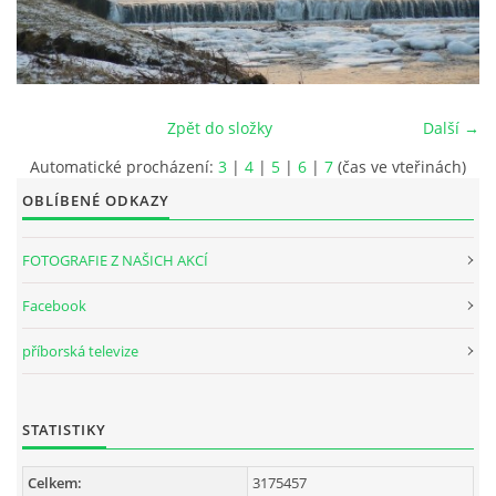
INTERNÍ SEKCE
KONTAKTY
Zpět do složky
Další →
Automatické procházení:
3
|
4
|
5
|
6
|
7
(čas ve vteřinách)
OBLÍBENÉ ODKAZY
FOTOGRAFIE Z NAŠICH AKCÍ
Facebook
příborská televize
© 2026 eStránky.cz
STATISTIKY
Celkem:
3175457