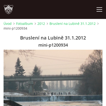
Úvod
Fotoalbum
2012
Bruslení na Lubině 31.1.2012
mini-p1200934
ÚVOD
Bruslení na Lubině 31.1.2012
PLÁNOVANÉ AKCE
mini-p1200934
PROBĚHLÉ AKCE
NOVINKY
FOTOALBUM
VIDEA