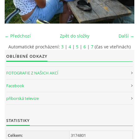
INTERNÍ SEKCE
KONTAKTY
← Předchozí
Zpět do složky
Další →
Automatické procházení:
3
|
4
|
5
|
6
|
7
(čas ve vteřinách)
OBLÍBENÉ ODKAZY
FOTOGRAFIE Z NAŠICH AKCÍ
Facebook
příborská televize
© 2026 eStránky.cz
STATISTIKY
Celkem:
3174801