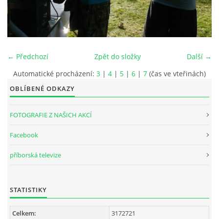
INTERNÍ SEKCE
KONTAKTY
← Předchozí
Zpět do složky
Další →
Automatické procházení:
3
|
4
|
5
|
6
|
7
(čas ve vteřinách)
OBLÍBENÉ ODKAZY
FOTOGRAFIE Z NAŠICH AKCÍ
Facebook
příborská televize
© 2026 eStránky.cz
STATISTIKY
Celkem:
3172721