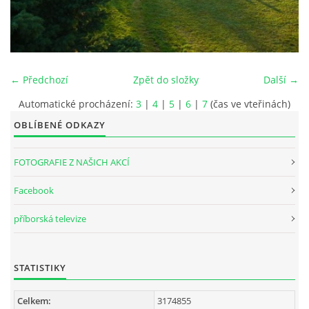
INTERNÍ SEKCE
KONTAKTY
← Předchozí
Zpět do složky
Další →
Automatické procházení:
3
|
4
|
5
|
6
|
7
(čas ve vteřinách)
OBLÍBENÉ ODKAZY
FOTOGRAFIE Z NAŠICH AKCÍ
Facebook
příborská televize
© 2026 eStránky.cz
STATISTIKY
Celkem:
3174855