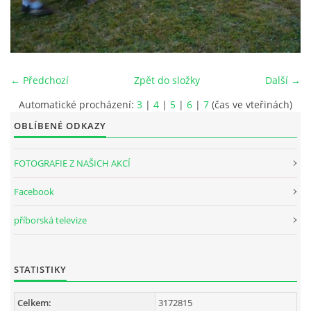
INTERNÍ SEKCE
KONTAKTY
← Předchozí
Zpět do složky
Další →
Automatické procházení:
3
|
4
|
5
|
6
|
7
(čas ve vteřinách)
OBLÍBENÉ ODKAZY
FOTOGRAFIE Z NAŠICH AKCÍ
Facebook
příborská televize
© 2026 eStránky.cz
STATISTIKY
Celkem:
3172815