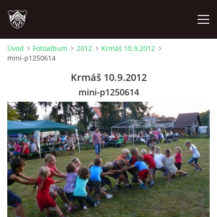
Úvod
Fotoalbum
2012
Krmáš 10.9.2012
mini-p1250614
ÚVOD
Krmáš 10.9.2012
PLÁNOVANÉ AKCE
mini-p1250614
PROBĚHLÉ AKCE
NOVINKY
FOTOALBUM
VIDEA