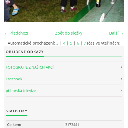
INTERNÍ SEKCE
KONTAKTY
← Předchozí
Zpět do složky
Další →
Automatické procházení:
3
|
4
|
5
|
6
|
7
(čas ve vteřinách)
OBLÍBENÉ ODKAZY
FOTOGRAFIE Z NAŠICH AKCÍ
Facebook
příborská televize
© 2026 eStránky.cz
STATISTIKY
Celkem:
3173441