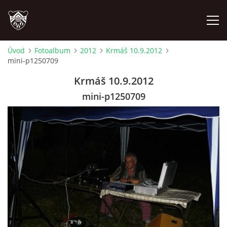
Úvod
Fotoalbum
2012
Krmáš 10.9.2012
mini-p1250709
ÚVOD
Krmáš 10.9.2012
PLÁNOVANÉ AKCE
mini-p1250709
PROBĚHLÉ AKCE
NOVINKY
FOTOALBUM
VIDEA