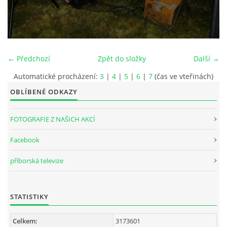
INTERNÍ SEKCE
KONTAKTY
← Předchozí
Zpět do složky
Další →
Automatické procházení:
3
|
4
|
5
|
6
|
7
(čas ve vteřinách)
OBLÍBENÉ ODKAZY
FOTOGRAFIE Z NAŠICH AKCÍ
Facebook
příborská televize
© 2026 eStránky.cz
STATISTIKY
Celkem:
3173601