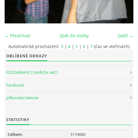
INTERNÍ SEKCE
KONTAKTY
← Předchozí
Zpět do složky
Další →
Automatické procházení:
3
|
4
|
5
|
6
|
7
(čas ve vteřinách)
OBLÍBENÉ ODKAZY
FOTOGRAFIE Z NAŠICH AKCÍ
Facebook
příborská televize
© 2026 eStránky.cz
STATISTIKY
Celkem:
3174660