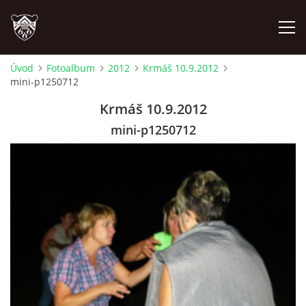
Úvod
Fotoalbum
2012
Krmáš 10.9.2012
mini-p1250712
ÚVOD
Krmáš 10.9.2012
PLÁNOVANÉ AKCE
mini-p1250712
PROBĚHLÉ AKCE
NOVINKY
FOTOALBUM
VIDEA