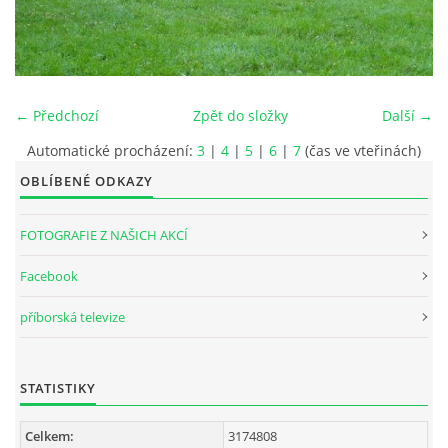
INTERNÍ SEKCE
KONTAKTY
← Předchozí
Zpět do složky
Další →
Automatické procházení:
3
|
4
|
5
|
6
|
7
(čas ve vteřinách)
OBLÍBENÉ ODKAZY
FOTOGRAFIE Z NAŠICH AKCÍ
Facebook
příborská televize
© 2026 eStránky.cz
STATISTIKY
Celkem:
3174808