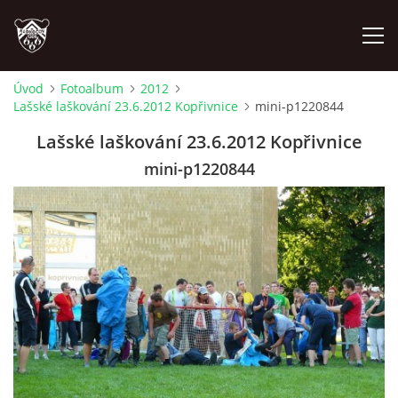
Úvod
Fotoalbum
2012
Lašské laškování 23.6.2012 Kopřivnice
mini-p1220844
ÚVOD
Lašské laškování 23.6.2012 Kopřivnice
PLÁNOVANÉ AKCE
mini-p1220844
PROBĚHLÉ AKCE
NOVINKY
FOTOALBUM
VIDEA