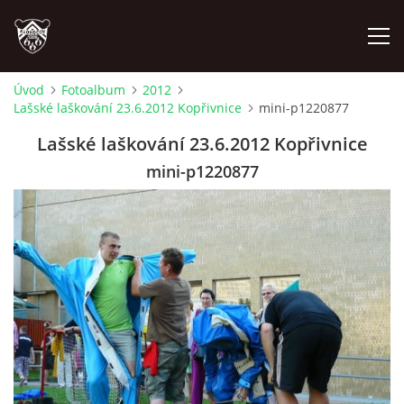
Úvod
Fotoalbum
2012
Lašské laškování 23.6.2012 Kopřivnice
mini-p1220877
ÚVOD
Lašské laškování 23.6.2012 Kopřivnice
PLÁNOVANÉ AKCE
mini-p1220877
PROBĚHLÉ AKCE
NOVINKY
FOTOALBUM
VIDEA