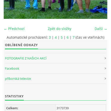
INTERNÍ SEKCE
KONTAKTY
← Předchozí
Zpět do složky
Další →
Automatické procházení:
3
|
4
|
5
|
6
|
7
(čas ve vteřinách)
OBLÍBENÉ ODKAZY
FOTOGRAFIE Z NAŠICH AKCÍ
Facebook
příborská televize
© 2026 eStránky.cz
STATISTIKY
Celkem:
3173739