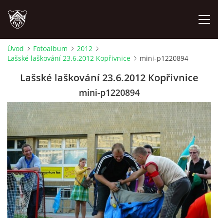
Úvod
Fotoalbum
2012
Lašské laškování 23.6.2012 Kopřivnice
mini-p1220894
ÚVOD
Lašské laškování 23.6.2012 Kopřivnice
PLÁNOVANÉ AKCE
mini-p1220894
PROBĚHLÉ AKCE
NOVINKY
FOTOALBUM
VIDEA