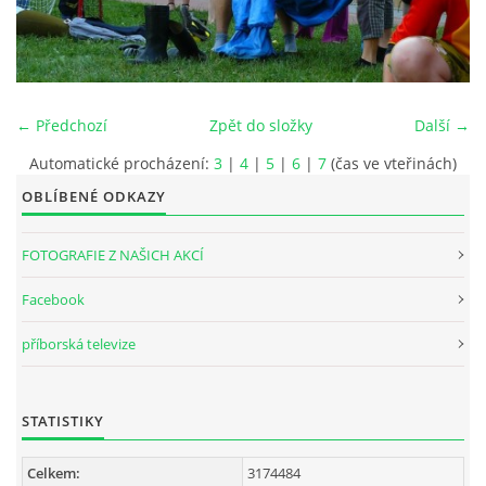
INTERNÍ SEKCE
KONTAKTY
← Předchozí
Zpět do složky
Další →
Automatické procházení:
3
|
4
|
5
|
6
|
7
(čas ve vteřinách)
OBLÍBENÉ ODKAZY
FOTOGRAFIE Z NAŠICH AKCÍ
Facebook
příborská televize
© 2026 eStránky.cz
STATISTIKY
Celkem:
3174484