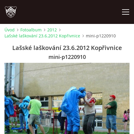
Úvod
Fotoalbum
2012
Lašské laškování 23.6.2012 Kopřivnice
mini-p1220910
ÚVOD
Lašské laškování 23.6.2012 Kopřivnice
PLÁNOVANÉ AKCE
mini-p1220910
PROBĚHLÉ AKCE
NOVINKY
FOTOALBUM
VIDEA