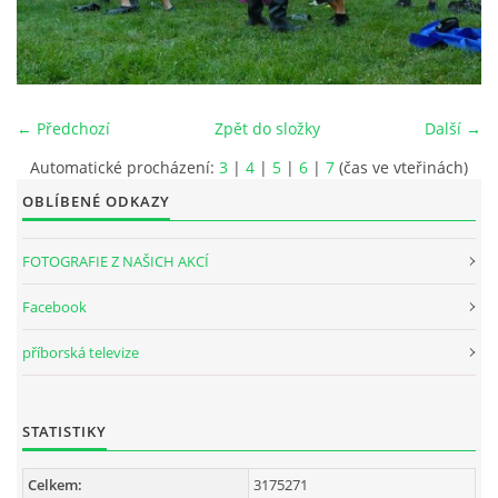
INTERNÍ SEKCE
KONTAKTY
← Předchozí
Zpět do složky
Další →
Automatické procházení:
3
|
4
|
5
|
6
|
7
(čas ve vteřinách)
OBLÍBENÉ ODKAZY
FOTOGRAFIE Z NAŠICH AKCÍ
Facebook
příborská televize
© 2026 eStránky.cz
STATISTIKY
Celkem:
3175271