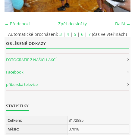
INTERNÍ SEKCE
← Předchozí
Zpět do složky
Další →
KONTAKTY
Automatické procházení:
3
|
4
|
5
|
6
|
7
(čas ve vteřinách)
OBLÍBENÉ ODKAZY
FOTOGRAFIE Z NAŠICH AKCÍ
Facebook
příborská televize
STATISTIKY
© 2026 eStránky.cz
Celkem:
3172885
Měsíc:
37018