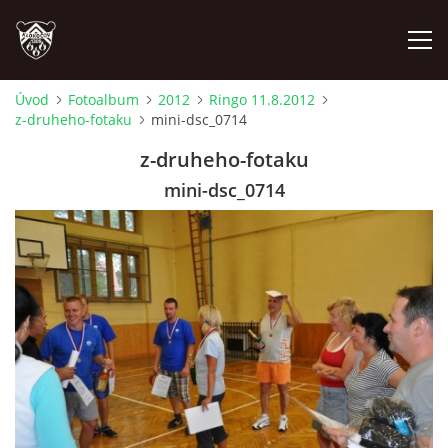
Úvod
Fotoalbum
2012
Ringo 11.8.2012
z-druheho-fotaku
mini-dsc_0714
ÚVOD
z-druheho-fotaku
PLÁNOVANÉ AKCE
mini-dsc_0714
PROBĚHLÉ AKCE
NOVINKY
FOTOALBUM
VIDEA