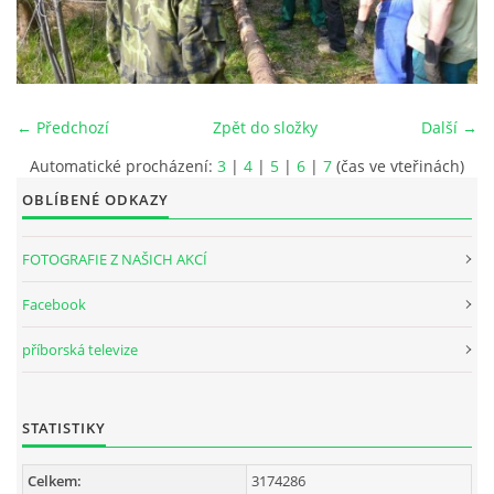
INTERNÍ SEKCE
KONTAKTY
← Předchozí
Zpět do složky
Další →
Automatické procházení:
3
|
4
|
5
|
6
|
7
(čas ve vteřinách)
OBLÍBENÉ ODKAZY
FOTOGRAFIE Z NAŠICH AKCÍ
Facebook
příborská televize
© 2026 eStránky.cz
STATISTIKY
Celkem:
3174286