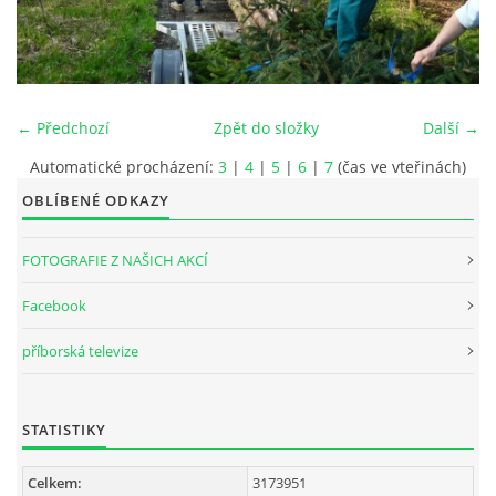
INTERNÍ SEKCE
KONTAKTY
← Předchozí
Zpět do složky
Další →
Automatické procházení:
3
|
4
|
5
|
6
|
7
(čas ve vteřinách)
OBLÍBENÉ ODKAZY
FOTOGRAFIE Z NAŠICH AKCÍ
Facebook
příborská televize
© 2026 eStránky.cz
STATISTIKY
Celkem:
3173951